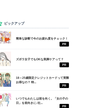
ピックアップ
簡単な診断で今のお疲れ度をチェック！
PR
ズボラ女子でもOKな美脚ケアって？
PR
18～25歳限定クレジットカードって実際
お得なの？ 特...
PR
いつでもわたしは前を向く。「女の子の
日」を前向きに♪社...
PR