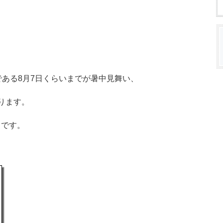
である8月7日くらいまでが暑中見舞い、
ります。
りです。