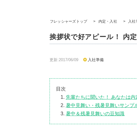
フレッシャーズトップ
>
内定・入社
>
入社
挨拶状で好アピール！ 内
更新:2017/06/09
入社準備
目次
先輩たちに聞いた！ あなたは
暑中見舞い・残暑見舞いサンプ
暑中＆残暑見舞いの豆知識