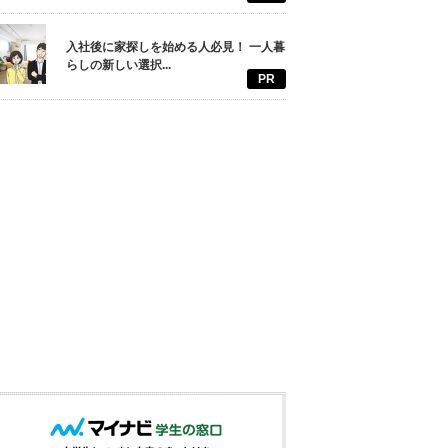
入社後に家探しを始める人必見！ 一人暮
らしの新しい選択...
PR