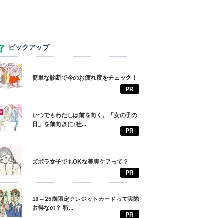
ピックアップ
簡単な診断で今のお疲れ度をチェック！
PR
いつでもわたしは前を向く。「女の子の
日」を前向きに♪社...
PR
ズボラ女子でもOKな美脚ケアって？
PR
18～25歳限定クレジットカードって実際
お得なの？ 特...
PR