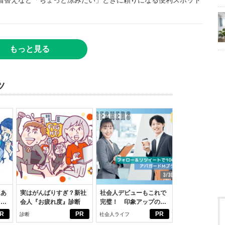
着替えなど「ちょっと涼みたい」ときに頼りになる便利スポット
もっと見る
ツ
にあ
実はがんばりすぎ？新社
社会人デビューもこれで
カー
会人『お疲れ度』診断
完璧！ 印象アップのセ
ルフプロデュース術
R
PR
PR
診断
社会人ライフ