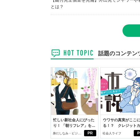
【鍵付完全個室を完備】外出先でシャワーや
とは？
話題のコンテン
忙しい新社会人にぴった
ウワサの真実がここ
り！ 「朝リフレア」をは
る！？ クレジット
じめよう。しっかりニオ
ドの都市伝説
PR
P
身だしなみ・ビジネ
社会人ライフ
イケアして24時間快適。
スアイテム