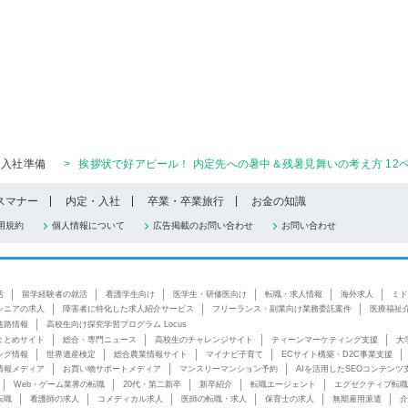
入社準備
>
挨拶状で好アピール！ 内定先への暑中＆残暑見舞いの考え方 12
スマナー
内定・入社
卒業・卒業旅行
お金の知識
用規約
個人情報について
広告掲載のお問い合わせ
お問い合わせ
活
留学経験者の就活
看護学生向け
医学生・研修医向け
転職・求人情報
海外求人
ミド
シニアの求人
障害者に特化した求人紹介サービス
フリーランス・副業向け業務委託案件
医療福祉
進路情報
高校生向け探究学習プログラム Locus
まとめサイト
総合・専門ニュース
高校生のチャレンジサイト
ティーンマーケティング支援
大
ング情報
世界遺産検定
総合農業情報サイト
マイナビ子育て
ECサイト構築・D2C事業支援
情報メディア
お買い物サポートメディア
マンスリーマンション予約
AIを活用したSEOコンテンツ
Web・ゲーム業界の転職
20代・第二新卒
新卒紹介
転職エージェント
エグゼクティブ転職
転職
看護師の求人
コメディカル求人
医師の転職・求人
保育士の求人
無期雇用派遣
介