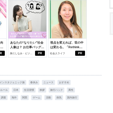
を向
あなたの“なりたい”社会
視点を変えれば、世の中
を前
人像は？ お仕事バッグ選
は変わる。「Rethink
大
びから始める新生活
PROJECT」がつたえた
R
PR
PR
身だしなみ・ビジネ
社会人ライフ
いこと。
スアイテム
インスタジェニック旅
春休み
ニュース
おすすめ
のルール
日本
生活習慣
挨拶
旅行ハック
異性
調査
海外
関西
ゲーム
活動
病気
国内旅行