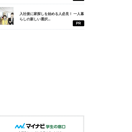
入社後に家探しを始める人必見！ 一人暮
らしの新しい選択...
PR