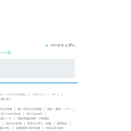
ページトップへ
ページ目
ル・ハイクラスの求人
アルバイト
パート
介護の求人
学生活情報
働く女性の生活情報
雑誌・書籍・ソフト
My CareerStudy
My CareerID
支援ツール
高齢者施設検索・介護相談
会計士の転職
税理士の求人・転職
顧問紹介
護の求人
医療業界の経営支援
外国人材の紹介