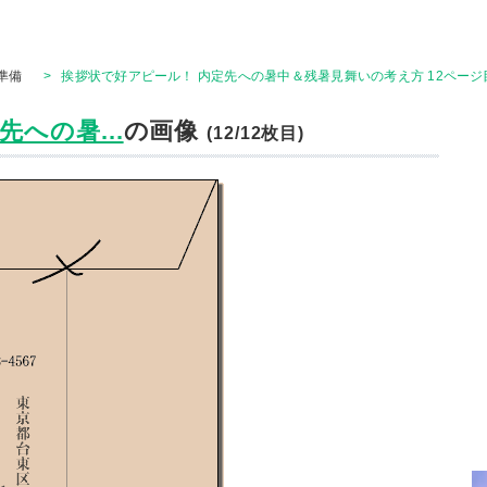
準備
>
挨拶状で好アピール！ 内定先への暑中＆残暑見舞いの考え方 12ページ
への暑...
の画像
(12/12枚目)