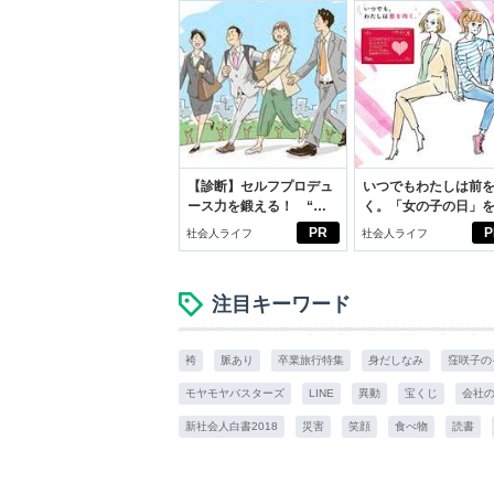
【診断】セルフプロデュ
いつでもわたしは前
ース力を鍛える！ “ジ
く。「女の子の日」
ブン観”診断
向きに♪社会人エリ・
PR
P
社会人ライフ
社会人ライフ
学生リカの物語
注目キーワード
袴
脈あり
卒業旅行特集
身だしなみ
窪咲子の
モヤモヤバスターズ
LINE
異動
宝くじ
会社
新社会人白書2018
災害
笑顔
食べ物
読書