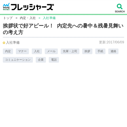
トップ
>
内定・入社
>
入社準備
挨拶状で好アピール！ 内定先への暑中＆残暑見舞い
の考え方
更新:2017/06/09
入社準備
内定
マナー
入社
メール
先輩・上司
挨拶
手紙
連絡
コミュニケーション
企業
電話