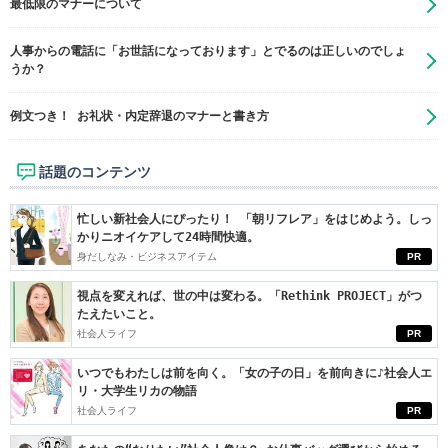
最低限のマナーについて
人事からの電話に「お世話になっております」とでるのは正しいのでしょ
うか？
例文つき！ お礼状・内定辞退のマナーと書き方
話題のコンテンツ
忙しい新社会人にぴったり！ 「朝リフレア」をはじめよう。しっ
かりニオイケアして24時間快適。
身だしなみ・ビジネスアイテム
PR
視点を変えれば、世の中は変わる。「Rethink PROJECT」がつ
たえたいこと。
社会人ライフ
PR
いつでもわたしは前を向く。「女の子の日」を前向きに♪社会人エ
リ・大学生リカの物語
社会人ライフ
PR