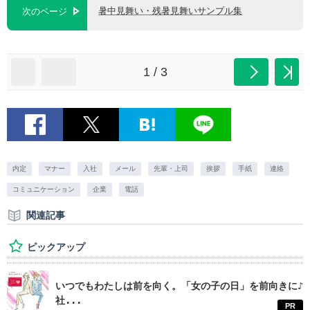
暑中見舞い・残暑見舞いサンプル集
次のページ
1 / 3
内定
マナー
入社
メール
先輩・上司
挨拶
手紙
連絡
コミュニケーション
企業
電話
関連記事
ピックアップ
いつでもわたしは前を向く。「女の子の日」を前向きに♪
社...
PR