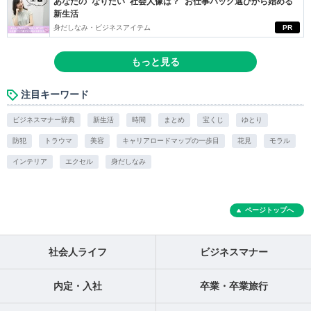
あなたの“なりたい”社会人像は？ お仕事バッグ選びから始める
新生活
身だしなみ・ビジネスアイテム
PR
もっと見る
注目キーワード
ビジネスマナー辞典
新生活
時間
まとめ
宝くじ
ゆとり
防犯
トラウマ
美容
キャリアロードマップの一歩目
花見
モラル
インテリア
エクセル
身だしなみ
ページトップへ
社会人ライフ
ビジネスマナー
内定・入社
卒業・卒業旅行