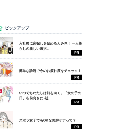
ピックアップ
入社後に家探しを始める人必見！ 一人暮
らしの新しい選択...
PR
簡単な診断で今のお疲れ度をチェック！
PR
いつでもわたしは前を向く。「女の子の
日」を前向きに♪社...
PR
ズボラ女子でもOKな美脚ケアって？
PR