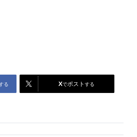
X
ポスト
する
で
する