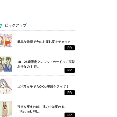
ピックアップ
簡単な診断で今のお疲れ度をチェック！
PR
18～25歳限定クレジットカードって実際
お得なの？ 特...
PR
ズボラ女子でもOKな美脚ケアって？
PR
視点を変えれば、世の中は変わる。
「Rethink PR...
PR