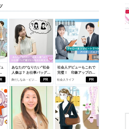
ツ
デュ
あなたの“なりたい”社会
社会人デビューもこれで
ジ
人像は？ お仕事バッグ選
完璧！ 印象アップのセ
びから始める新生活
ルフプロデュース術
R
PR
PR
身だしなみ・ビジネ
社会人ライフ
スアイテム