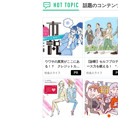
話題のコンテン
ウワサの真実がここにあ
【診断】セルフプロ
る！？ クレジットカー
ース力を鍛える！ “
ドの都市伝説
ブン観”診断
PR
P
社会人ライフ
社会人ライフ