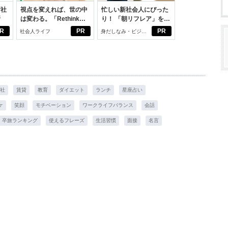
新社
視点を変えれば、世の中
忙しい新社会人にぴった
断
は変わる。「Rethink
り！ 「朝リフレア」をは
PROJECT」がつたえた
じめよう。しっかりニオ
R
PR
PR
社会人ライフ
身だしなみ・ビジネ
いこと。
イケアして24時間快適。
スアイテム
社
賃貸
教育
ダイエット
ランチ
星座占い
ケ
笑顔
モチベーション
ワークライフバランス
会話
卒旅ランキング
使えるフレーズ
生活習慣
面接
名言