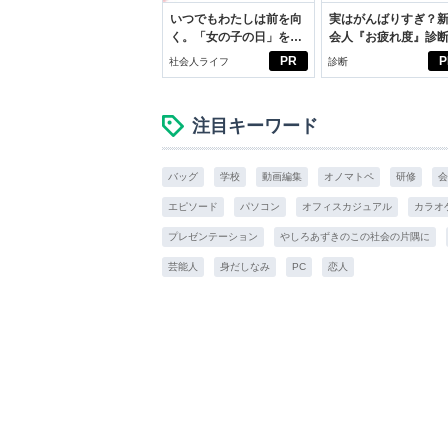
いつでもわたしは前を向
実はがんばりすぎ？
く。「女の子の日」を前
会人『お疲れ度』診
向きに♪社会人エリ・大
PR
P
社会人ライフ
診断
学生リカの物語
注目キーワード
バッグ
学校
動画編集
オノマトペ
研修
会
エピソード
パソコン
オフィスカジュアル
カラオ
プレゼンテーション
やしろあずきのこの社会の片隅に
芸能人
身だしなみ
PC
恋人