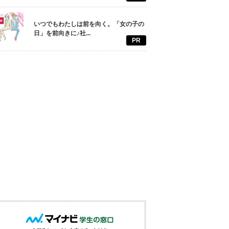
いつでもわたしは前を向く。「女の子の
日」を前向きに♪社...
PR