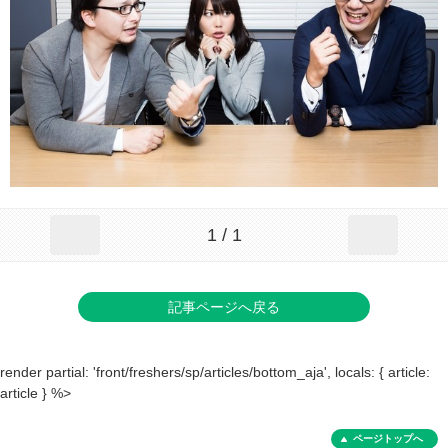
1 / 1
記事ページへ戻る
render partial: 'front/freshers/sp/articles/bottom_aja', locals: { article:
article } %>
ページトップへ