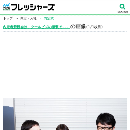
トップ
>
内定・入社
>
内定式
の画像
内定者懇親会は、クールビズの服装で...
(1/1枚目)