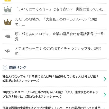
「いいくにつくろう～」はもう古い!? 実際に使っていた...
わたしの地域の、「大富豪」のローカルルール「10捨
て」...
頭に残るあのメロディ。企業の語呂合わせ電話番号で一番
4位
覚...
どこまでセーフ？ 公共の場でイチャつくカップル、許容
5位
範...
関連リンク
社会人になっても「日常的にまたは時々勉強をしている」人は何と〇割！
#Z世代pickフレッシャーズ
20代ビジネスパーソンの仕事のやりがい1位は「〇〇」他世代とのギャッ
プも浮き彫りに #Z世代pickフレッシャーズ
仕事や課題の生産性4倍アップが実現？！いつ、どんな業界に行っても通用