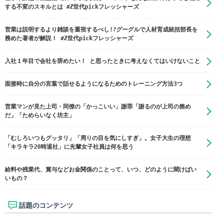
する不変のスキルとは #Z世代pickフレッシャーズ
営業は説明するより雑談を重視するべし!?グーグルで人材育成統括部長を
務めた著者が解説！ #Z世代pickフレッシャーズ
入社１年目で会社を辞めたい！ と思ったときに考えなくてはいけないこと
面接時に自分の言葉で話せるようになるためのトレーニング方法3つ
営業マンが見た上司・同僚の「かっこいい」謝罪「謝るのが上司の務め
だ」「ためらいなく坊主」
「むしろいつもグッタリ」「周りの目を気にしすぎ」。女子大生の理想
「キラキラ20時退社」に先輩女子社員は何を思う
給料や残業代、賞与などお金関係のことって、いつ、どのように聞けばい
いもの？
話題のコンテンツ