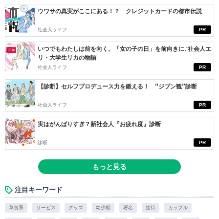
ウワサの真実がここにある！？ クレジットカードの都市伝説
社会人ライフ
PR
いつでもわたしは前を向く。「女の子の日」を前向きに♪社会人エ
リ・大学生リカの物語
社会人ライフ
PR
【診断】セルフプロデュース力を鍛える！ “ジブン観”診断
社会人ライフ
PR
実はがんばりすぎ？新社会人『お疲れ度』診断
診断
PR
もっと見る
注目キーワード
草食系
サービス
グッズ
幼少期
署名
接待
カップル