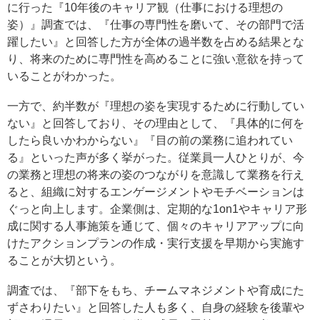
に行った『10年後のキャリア観（仕事における理想の
姿）』調査では、『仕事の専門性を磨いて、その部門で活
躍したい』と回答した方が全体の過半数を占める結果とな
り、将来のために専門性を高めることに強い意欲を持って
いることがわかった。
一方で、約半数が『理想の姿を実現するために行動してい
ない』と回答しており、その理由として、『具体的に何を
したら良いかわからない』『目の前の業務に追われてい
る』といった声が多く挙がった。従業員一人ひとりが、今
の業務と理想の将来の姿のつながりを意識して業務を行え
ると、組織に対するエンゲージメントやモチベーションは
ぐっと向上します。企業側は、定期的な1on1やキャリア形
成に関する人事施策を通じて、個々のキャリアアップに向
けたアクションプランの作成・実行支援を早期から実施す
ることが大切という。
調査では、『部下をもち、チームマネジメントや育成にた
ずさわりたい』と回答した人も多く、自身の経験を後輩や