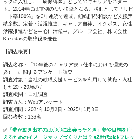
ックに入社し、「研修講師」としてのキャリアをスター
ト。2014年には前例のない快挙となる、講師として「リピ
ート率100%」を3年連続で達成。組織開発相談など支援実
績多数。定着・活躍推進、キャリア自律、イクボス、女性
活躍推進などを中心に活躍中。グループ会社、株式会社
Kakedasの取締役を兼任。
【調査概要】
調査名称：「10年後のキャリア観（仕事における理想の
姿）」に関するアンケート調査
調査対象：当社の就職支援サービスを利用して就職・入社
した20～29歳の方
調査機関：自社調査
調査方法：Webアンケート
調査期間：2024年10月2日～2025年1月8日
回答者数：136名
✅
「夢が動き出すのは〇〇に出会ったとき」夢や目標を叶
えるためのイメージマップづくりとは？ #Z世代pickフレッ