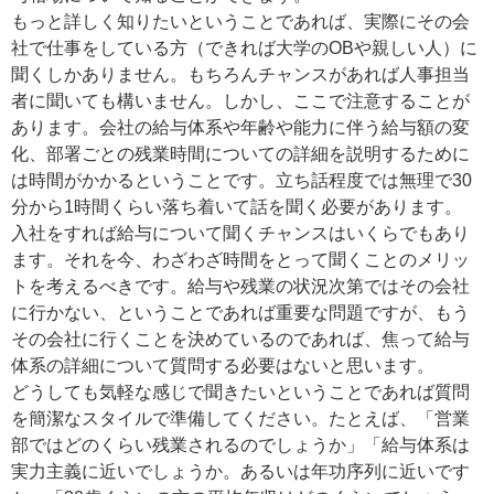
もっと詳しく知りたいということであれば、実際にその会
社で仕事をしている方（できれば大学のOBや親しい人）に
聞くしかありません。もちろんチャンスがあれば人事担当
者に聞いても構いません。しかし、ここで注意することが
あります。会社の給与体系や年齢や能力に伴う給与額の変
化、部署ごとの残業時間についての詳細を説明するために
は時間がかかるということです。立ち話程度では無理で30
分から1時間くらい落ち着いて話を聞く必要があります。
入社をすれば給与について聞くチャンスはいくらでもあり
ます。それを今、わざわざ時間をとって聞くことのメリッ
トを考えるべきです。給与や残業の状況次第ではその会社
に行かない、ということであれば重要な問題ですが、もう
その会社に行くことを決めているのであれば、焦って給与
体系の詳細について質問する必要はないと思います。
どうしても気軽な感じで聞きたいということであれば質問
を簡潔なスタイルで準備してください。たとえば、「営業
部ではどのくらい残業されるのでしょうか」「給与体系は
実力主義に近いでしょうか。あるいは年功序列に近いです