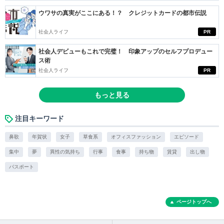
ウワサの真実がここにある！？ クレジットカードの都市伝説
社会人ライフ
PR
社会人デビューもこれで完璧！ 印象アップのセルフプロデュー
ス術
社会人ライフ
PR
もっと見る
注目キーワード
鼻歌
年賀状
女子
草食系
オフィスファッション
エピソード
集中
夢
異性の気持ち
行事
食事
持ち物
賃貸
出し物
パスポート
ページトップへ