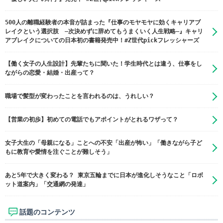
500人の離職経験者の本音が詰まった『仕事のモヤモヤに効くキャリアブ
レイクという選択肢 ―次決めずに辞めてもうまくいく人生戦略―』キャリ
アブレイクについての日本初の書籍発売中！#Z世代pickフレッシャーズ
【働く女子の人生設計】先輩たちに聞いた！学生時代とは違う、仕事をし
ながらの恋愛・結婚・出産って？
職場で髪型が変わったことを言われるのは、うれしい？
【営業の初歩】初めての電話でもアポイントがとれるワザって？
女子大生の「母親になる」ことへの不安「出産が怖い」「働きながら子ど
もに教育や愛情を注ぐことが難しそう」
あと5年で大きく変わる？ 東京五輪までに日本が進化しそうなこと「ロボ
ット道案内」「交通網の発達」
話題のコンテンツ