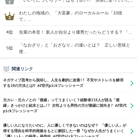
わたしの地域の、「大富豪」のローカルルール「10捨
て」...
4位
先輩の本音！ 新人が自分より優秀だったらどうする？ 「...
「なおざり」と「おざなり」の違いとは？ 正しい意味と
5位
使...
関連リンク
ネガティブ思考から脱却し、人生を劇的に改善!? 不安やストレスを解消
する10の方法とは⁉ #Z世代pickフレッシャーズ
元カレ・元カノとの「復縁」ってうまくいく？経験者218人が語る「復
縁」きっかけと結末とは…!? 女性よりも男性の方が復縁に前向き? #Z世代
pickフレッシャーズ
優しい人になりたいのに、人に優しくできないのはなぜ？ 「優しい人」が
得する理由を科学的根拠をもとに解説した一冊『なぜか人生がうまくいく
「優しい人」の科学』発売中 #Z世代pickフレッシャーズ