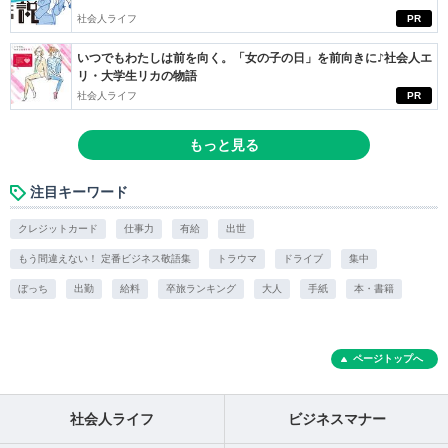
社会人ライフ
PR
いつでもわたしは前を向く。「女の子の日」を前向きに♪社会人エ
リ・大学生リカの物語
社会人ライフ
PR
もっと見る
注目キーワード
クレジットカード
仕事力
有給
出世
もう間違えない！ 定番ビジネス敬語集
トラウマ
ドライブ
集中
ぼっち
出勤
給料
卒旅ランキング
大人
手紙
本・書籍
ページトップへ
社会人ライフ
ビジネスマナー