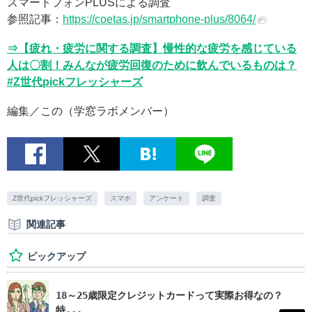
スマートフォンPLUSによる調査
参照記事：
https://coetas.jp/smartphone-plus/8064/
⇒【疲れ・疲労に関する調査】慢性的な疲労を感じている
人は〇割！みんなが疲労回復のために飲んでいるものは？
#Z世代pickフレッシャーズ
編集／この（学窓ラボメンバー）
Z世代pickフレッシャーズ
スマホ
アンケート
調査
関連記事
ピックアップ
18～25歳限定クレジットカードって実際お得なの？
特...