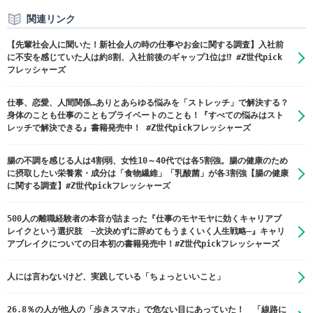
関連リンク
【先輩社会人に聞いた！新社会人の時の仕事やお金に関する調査】入社前
に不安を感じていた人は約8割、入社前後のギャップ1位は⁉ #Z世代pick
フレッシャーズ
仕事、恋愛、人間関係…ありとあらゆる悩みを「ストレッチ」で解決する？
身体のことも仕事のこともプライベートのことも！『すべての悩みはスト
レッチで解決できる』書籍発売中！ #Z世代pickフレッシャーズ
腸の不調を感じる人は4割弱、女性10～40代では各5割強。腸の健康のため
に摂取したい栄養素・成分は「食物繊維」「乳酸菌」が各3割強【腸の健康
に関する調査】#Z世代pickフレッシャーズ
500人の離職経験者の本音が詰まった『仕事のモヤモヤに効くキャリアブ
レイクという選択肢 ―次決めずに辞めてもうまくいく人生戦略―』キャリ
アブレイクについての日本初の書籍発売中！#Z世代pickフレッシャーズ
人には言わないけど、実践している「ちょっといいこと」
26.8％の人が他人の「歩きスマホ」で危ない目にあっていた！ 「線路に