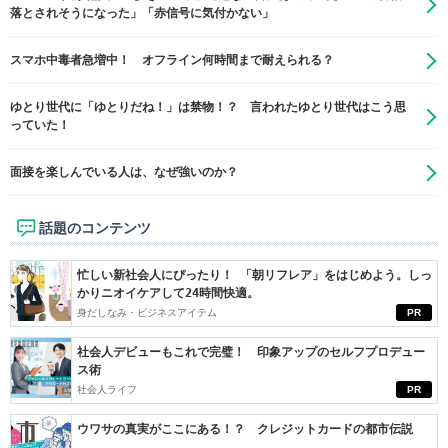
落とされそうになった」「赤信号に気付かない」
スマホ中毒者急増中！ オフライン何時間まで耐えられる？
ゆとり世代に「ゆとりだね！」は禁物！？ 言われたゆとり世代はこう思
っていた！
面接を楽しんでいる人は、なぜ強いのか？
話題のコンテンツ
忙しい新社会人にぴったり！ 「朝リフレア」をはじめよう。しっ
かりニオイケアして24時間快適。
身だしなみ・ビジネスアイテム
PR
社会人デビューもこれで完璧！ 印象アップのセルフプロデュー
ス術
社会人ライフ
PR
ウワサの真実がここにある！？ クレジットカードの都市伝説