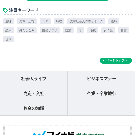
注目キーワード
趣味
先輩・上司
ミス
料理
先輩社会人の本音トーク
給料
恋人
身だしなみ
芸能サプリ
残業
音
徹夜
女子旅
名言
世代
ページトップへ
社会人ライフ
ビジネスマナー
内定・入社
卒業・卒業旅行
お金の知識