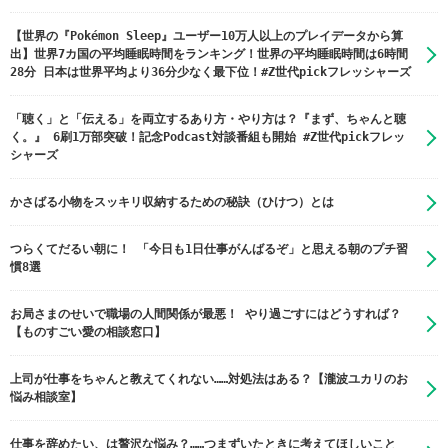
【世界の『Pokémon Sleep』ユーザー10万人以上のプレイデータから算
出】世界7カ国の平均睡眠時間をランキング！世界の平均睡眠時間は6時間
28分 日本は世界平均より36分少なく最下位！#Z世代pickフレッシャーズ
「聴く」と「伝える」を両立するあり方・やり方は？『まず、ちゃんと聴
く。』 6刷1万部突破！記念Podcast対談番組も開始 #Z世代pickフレッ
シャーズ
かさばる小物をスッキリ収納するための秘訣（ひけつ）とは
つらくてだるい朝に！ 「今日も1日仕事がんばるぞ」と思える朝のプチ習
慣8選
お局さまのせいで職場の人間関係が最悪！ やり過ごすにはどうすれば？
【ものすごい愛の相談窓口】
上司が仕事をちゃんと教えてくれない……対処法はある？【瀧波ユカリのお
悩み相談室】
仕事を辞めたい、は贅沢な悩み？……つまずいたときに考えてほしいこと