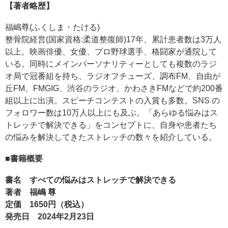
【著者略歴】
福嶋尊(ふくしま・たける)
整骨院経営(国家資格:柔道整復師)17年、累計患者数は3万人
以上。映画俳優、女優、プロ野球選手、格闘家が通院して
いる。同時にメインパーソナリティーとしても複数のラジ
オ局で冠番組を持ち、ラジオフチューズ、調布FM、自由が
丘FM、FMGIG、渋谷のラジオ、かわさきFMなどで約200番
組以上に出演。スピーチコンテストの入賞も多数。SNS の
フォロワー数は10万人以上にも及ぶ。「あらゆる悩みはス
トレッチで解決できる」をコンセプトに、自身や患者たち
の悩みを解決してきたストレッチの数々を紹介している。
■書籍概要
書名 すべての悩みはストレッチで解決できる
著者 福嶋 尊
定価 1650円（税込）
発売日 2024年2月23日