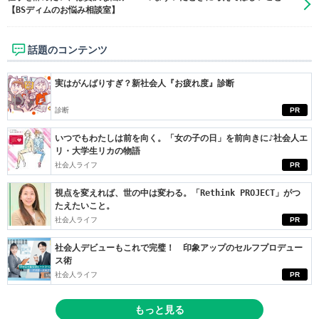
【BSディムのお悩み相談室】
話題のコンテンツ
実はがんばりすぎ？新社会人『お疲れ度』診断
診断
PR
いつでもわたしは前を向く。「女の子の日」を前向きに♪社会人エ
リ・大学生リカの物語
社会人ライフ
PR
視点を変えれば、世の中は変わる。「Rethink PROJECT」がつ
たえたいこと。
社会人ライフ
PR
社会人デビューもこれで完璧！ 印象アップのセルフプロデュー
ス術
社会人ライフ
PR
もっと見る