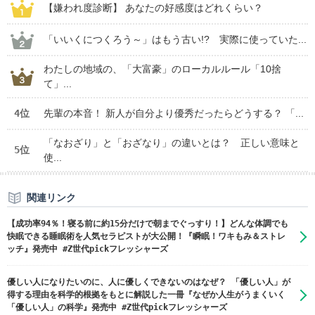
【嫌われ度診断】 あなたの好感度はどれくらい？
「いいくにつくろう～」はもう古い!? 実際に使っていた...
わたしの地域の、「大富豪」のローカルルール「10捨
て」...
4位
先輩の本音！ 新人が自分より優秀だったらどうする？ 「...
「なおざり」と「おざなり」の違いとは？ 正しい意味と
5位
使...
関連リンク
【成功率94％！寝る前に約15分だけで朝までぐっすり！】どんな体調でも
快眠できる睡眠術を人気セラピストが大公開！『瞬眠！ワキもみ＆ストレ
ッチ』発売中 #Z世代pickフレッシャーズ
優しい人になりたいのに、人に優しくできないのはなぜ？ 「優しい人」が
得する理由を科学的根拠をもとに解説した一冊『なぜか人生がうまくいく
「優しい人」の科学』発売中 #Z世代pickフレッシャーズ