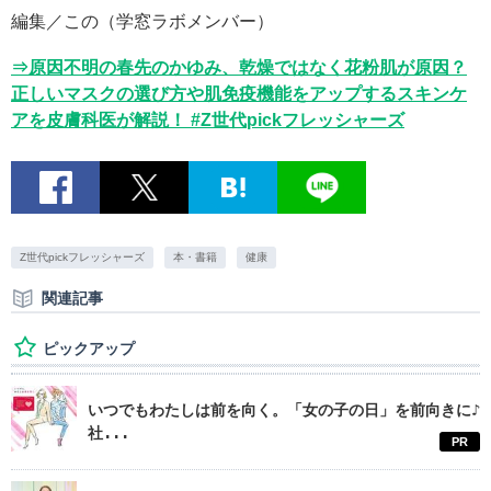
編集／この（学窓ラボメンバー）
⇒原因不明の春先のかゆみ、乾燥ではなく花粉肌が原因？
正しいマスクの選び方や肌免疫機能をアップするスキンケ
アを皮膚科医が解説！ #Z世代pickフレッシャーズ
Z世代pickフレッシャーズ
本・書籍
健康
関連記事
ピックアップ
いつでもわたしは前を向く。「女の子の日」を前向きに♪
社...
PR