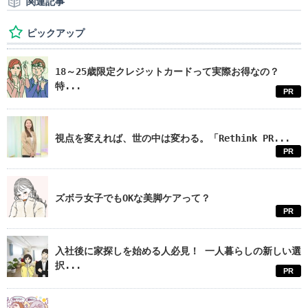
関連記事
ピックアップ
18～25歳限定クレジットカードって実際お得なの？
特...
PR
視点を変えれば、世の中は変わる。「Rethink PR...
PR
ズボラ女子でもOKな美脚ケアって？
PR
入社後に家探しを始める人必見！ 一人暮らしの新しい選
択...
PR