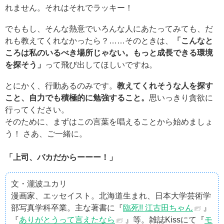
れません。それはそれでラッキー！
でももし、そんな熱意でいろんな人にあたってみても、だ
れも教えてくれなかったら？……そのときは、
「こんなと
ころは私のいるべき場所じゃない。もっと成長できる環境
を探そう」
って飛び出してほしいですね。
とにかく、行動あるのみです。
教えてくれそうな人を探す
こと、自力でも積極的に勉強すること。
思いっきり貪欲に
行ってください。
そのために、まずはこの言葉を唱えることから始めましょ
う！ さあ、ご一緒に。
「上司、バカだからーーー！」
文・瀧波ユカリ
漫画家、エッセイスト。北海道生まれ、日本大学芸術学
部写真学科卒業。主な著書に『
臨死!! 江古田ちゃん
』
『
ありがとうって言えたなら
』等。雑誌Kissにて『
モ