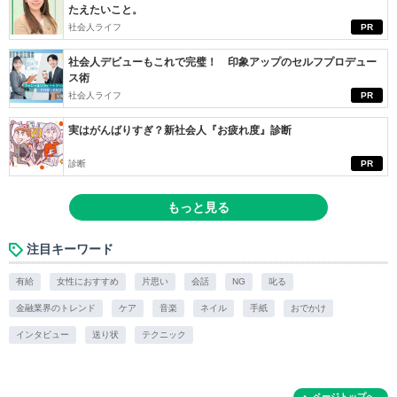
たえたいこと。
社会人ライフ
PR
社会人デビューもこれで完璧！ 印象アップのセルフプロデュー
ス術
社会人ライフ
PR
実はがんばりすぎ？新社会人『お疲れ度』診断
診断
PR
もっと見る
注目キーワード
有給
女性におすすめ
片思い
会話
NG
叱る
金融業界のトレンド
ケア
音楽
ネイル
手紙
おでかけ
インタビュー
送り状
テクニック
ページトップへ