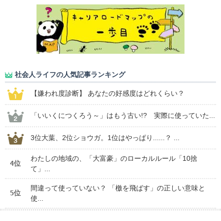
社会人ライフの人気記事ランキング
【嫌われ度診断】 あなたの好感度はどれくらい？
「いいくにつくろう～」はもう古い!? 実際に使っていた...
3位大葉、2位ショウガ。1位はやっぱり......？ ...
わたしの地域の、「大富豪」のローカルルール「10捨
4位
て」...
間違って使っていない？ 「檄を飛ばす」の正しい意味と
5位
使...