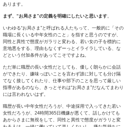
あります。
まず、“お局さま”の定義を明確にしたいと思います
。
いわゆる“お局さま”と呼ばれる人たちって、一般的に「その
職場に長くいる中年女性のこと」を指すと思うのですが、
同性と異性で態度がガラリと変わる、若い女の子を標的に
意地悪をする、理由もなくずーっとイライラしている、な
どという付加条件があってこそですよね。
ただ単に職歴の長い女性だとしても、優しく朗らかに会話
ができたり、嫌味っぽいことを言わず誰に対しても分け隔
てなく接してくれたり、仕事や部下のことを思って厳しい
指導があるのなら、きっとそれは“お局さま”だなんてまわり
には言われないはず。
職歴が長い中年女性だろうが、中途採用で入ってきた若い
女性だろうが、24時間365日機嫌が悪くて、話しかけても
あからさまに無視をして、同性と異性で態度がガラリと変
わる人は、一緒に働いていて楽しくないし、嫌な気持ちに