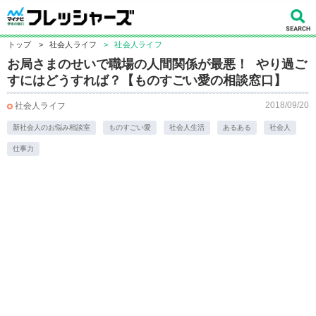
トップ
>
社会人ライフ
>
社会人ライフ
お局さまのせいで職場の人間関係が最悪！ やり過ご
すにはどうすれば？【ものすごい愛の相談窓口】
2018/09/20
社会人ライフ
新社会人のお悩み相談室
ものすごい愛
社会人生活
あるある
社会人
仕事力