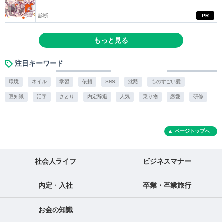
診断
PR
もっと見る
注目キーワード
環境
ネイル
学習
依頼
SNS
沈黙
ものすごい愛
豆知識
活字
さとり
内定辞退
人気
乗り物
恋愛
研修
ページトップへ
社会人ライフ
ビジネスマナー
内定・入社
卒業・卒業旅行
お金の知識