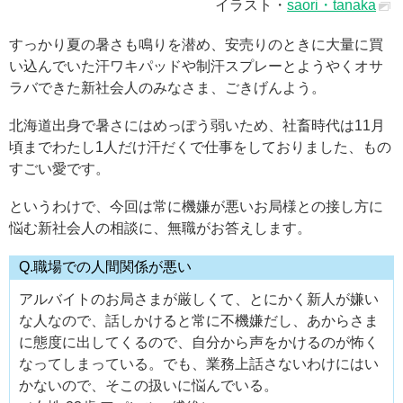
イラスト・
saori・tanaka
すっかり夏の暑さも鳴りを潜め、安売りのときに大量に買
い込んでいた汗ワキパッドや制汗スプレーとようやくオサ
ラバできた新社会人のみなさま、ごきげんよう。
北海道出身で暑さにはめっぽう弱いため、社畜時代は11月
頃までわたし1人だけ汗だくで仕事をしておりました、もの
すごい愛です。
というわけで、今回は常に機嫌が悪いお局様との接し方に
悩む新社会人の相談に、無職がお答えします。
Q.職場での人間関係が悪い
アルバイトのお局さまが厳しくて、とにかく新人が嫌い
な人なので、話しかけると常に不機嫌だし、あからさま
に態度に出してくるので、自分から声をかけるのが怖く
なってしまっている。でも、業務上話さないわけにはい
かないので、そこの扱いに悩んでいる。