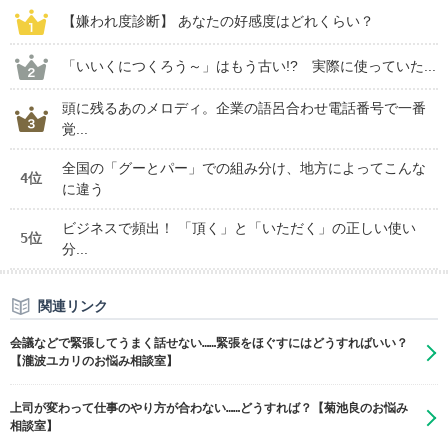
【嫌われ度診断】 あなたの好感度はどれくらい？
「いいくにつくろう～」はもう古い!? 実際に使っていた...
頭に残るあのメロディ。企業の語呂合わせ電話番号で一番
覚...
全国の「グーとパー」での組み分け、地方によってこんな
4位
に違う
ビジネスで頻出！ 「頂く」と「いただく」の正しい使い
5位
分...
関連リンク
会議などで緊張してうまく話せない……緊張をほぐすにはどうすればいい？
【瀧波ユカリのお悩み相談室】
上司が変わって仕事のやり方が合わない……どうすれば？【菊池良のお悩み
相談室】