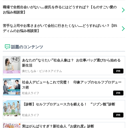
職場で全然出会いがない……彼氏を作るにはどうすれば？【ものすごい愛の
お悩み相談室】
苦手な上司やお客さまがいて会社に行きたくない……どうすればいい？【BS
ディムのお悩み相談室】
話題のコンテンツ
あなたの“なりたい”社会人像は？ お仕事バッグ選びから始める
新生活
身だしなみ・ビジネスアイテム
PR
社会人デビューもこれで完璧！ 印象アップのセルフプロデュー
ス術
社会人ライフ
PR
【診断】セルフプロデュース力を鍛える！ “ジブン観”診断
社会人ライフ
PR
実はがんばりすぎ？新社会人『お疲れ度』診断