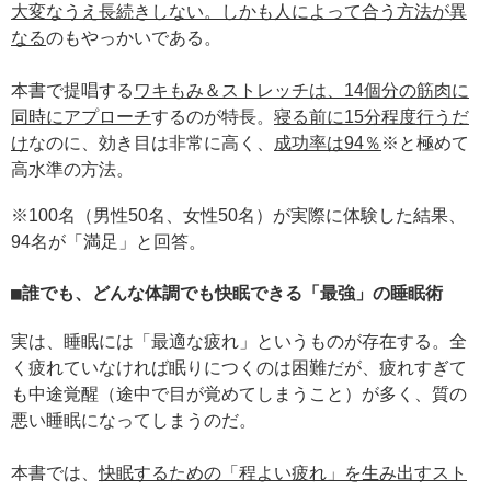
大変なうえ長続きしない。しかも人によって合う方法が異
なる
のもやっかいである。
本書で提唱する
ワキもみ＆ストレッチは、14個分の筋肉に
同時にアプローチ
するのが特長。
寝る前に15分程度行うだ
け
なのに、効き目は非常に高く、
成功率は94％
※と極めて
高水準の方法。
※100名（男性50名、女性50名）が実際に体験した結果、
94名が「満足」と回答。
誰でも、どんな体調でも快眠できる「最強」の睡眠術
実は、睡眠には「最適な疲れ」というものが存在する。全
く疲れていなければ眠りにつくのは困難だが、疲れすぎて
も中途覚醒（途中で目が覚めてしまうこと）が多く、質の
悪い睡眠になってしまうのだ。
本書では、
快眠するための「程よい疲れ」を生み出すスト