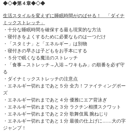
◆◇◆第４章◆◇◆
生活スタイルを変えずに睡眠時間がのばせる！ 「ダイナ
ミックストレッチ」
・十分な睡眠時間を確保する最も現実的な方法
・寝付きをよくするために必要なものは一つだけ
・「スタミナ」と「エネルギー」は別物
・寝付きの早さは子どもをお手本にする
・５分で眠くなる魔法のストレッチ
・「食事→ストレッチ→入浴→ワキもみ」の順番を必ず守
る
・ダイナミックストレッチの注意点
・エネルギー切れまであと５分 全力！ファイティングポー
ズ
・エネルギー切れまであと４分 優雅にエア背泳ぎ
・エネルギー切れまであと３分 ラクチン相撲スクワット
・エネルギー切れまであと２分 歌舞伎風 腕ねじり
・エネルギー切れまであと１分 最後の仕上げに……大の字
ジャンプ！