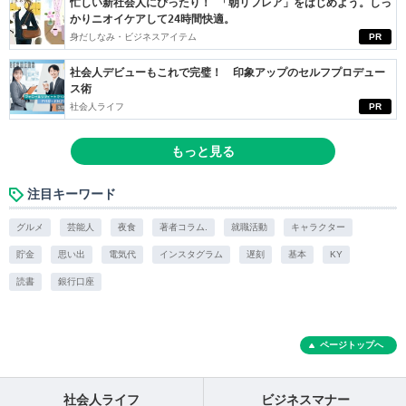
忙しい新社会人にぴったり！ 「朝リフレア」をはじめよう。しっ
かりニオイケアして24時間快適。
身だしなみ・ビジネスアイテム
PR
社会人デビューもこれで完璧！ 印象アップのセルフプロデュー
ス術
社会人ライフ
PR
もっと見る
注目キーワード
グルメ
芸能人
夜食
著者コラム.
就職活動
キャラクター
貯金
思い出
電気代
インスタグラム
遅刻
基本
KY
読書
銀行口座
ページトップへ
社会人ライフ
ビジネスマナー