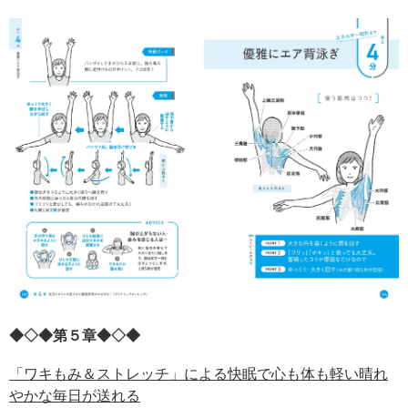
◆◇◆第５章◆◇◆
「ワキもみ＆ストレッチ」による快眠で心も体も軽い晴れ
やかな毎日が送れる