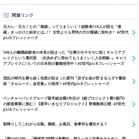
関連リンク
元カレ・元カノとの「復縁」ってうまくいく？経験者218人が語る「復
縁」きっかけと結末とは…!? 女性よりも男性の方が復縁に前向き? #Z世代
pickフレッシャーズ
500人の離職経験者の本音が詰まった『仕事のモヤモヤに効くキャリアブ
レイクという選択肢 ―次決めずに辞めてもうまくいく人生戦略―』キャリ
アブレイクについての日本初の書籍発売中！#Z世代pickフレッシャーズ
混乱の時代を勝ち抜く知恵が詰まった新刊『必ずお金が貯まるユダヤ蓄財
術「タルムード」金言集』の発売！#Z世代pickフレッシャーズ
ベンチャーバンクグループ新卒総合職1年目が《総プロジェクト費3億円》
の新規事業に挑む！【新卒いきなりプロジェクト】密着動画公開 #Z世代
pickフレッシャーズ
朝帰りしてこれから出勤。睡眠、お風呂、食事何を優先する？
「寝だめはNG」「睡眠前3時間は食事NG」朝スッキリ目覚めるために、習