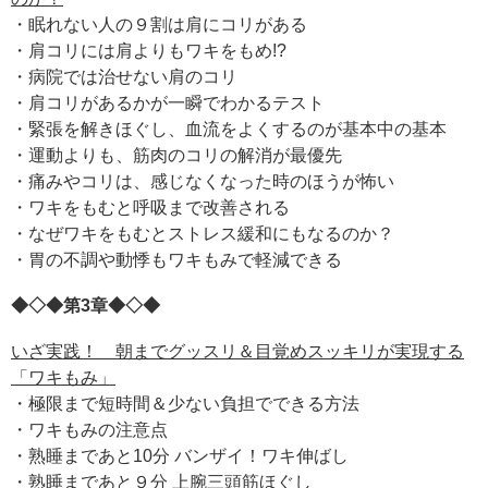
・眠れない人の９割は肩にコリがある
・肩コリには肩よりもワキをもめ!?
・病院では治せない肩のコリ
・肩コリがあるかが一瞬でわかるテスト
・緊張を解きほぐし、血流をよくするのが基本中の基本
・運動よりも、筋肉のコリの解消が最優先
・痛みやコリは、感じなくなった時のほうが怖い
・ワキをもむと呼吸まで改善される
・なぜワキをもむとストレス緩和にもなるのか？
・胃の不調や動悸もワキもみで軽減できる
◆◇◆第3章◆◇◆
いざ実践！ 朝までグッスリ＆目覚めスッキリが実現する
「ワキもみ」
・極限まで短時間＆少ない負担でできる方法
・ワキもみの注意点
・熟睡まであと10分 バンザイ！ワキ伸ばし
・熟睡まであと９分 上腕三頭筋ほぐし