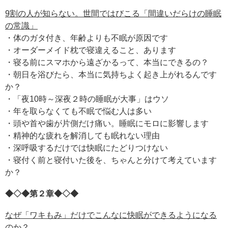
9割の人が知らない。世間ではびこる「間違いだらけの睡眠
の常識」
・体のガタ付き、年齢よりも不眠が原因です
・オーダーメイド枕で寝違えること、あります
・寝る前にスマホから遠ざかるって、本当にできるの？
・朝日を浴びたら、本当に気持ちよく起き上がれるんです
か？
・「夜10時～深夜２時の睡眠が大事」はウソ
・年を取らなくても不眠で悩む人は多い
・頭や首や歯が片側だけ痛い。睡眠にモロに影響します
・精神的な疲れを解消しても眠れない理由
・深呼吸するだけでは快眠にたどりつけない
・寝付く前と寝付いた後を、ちゃんと分けて考えています
か？
◆◇◆第２章◆◇◆
なぜ「ワキもみ」だけでこんなに快眠ができるようになる
のか？