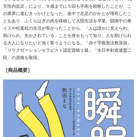
天性内反足」により、９歳までに５回も手術を経験したことが、こ
の業界に進むきっかけとなった。途中で左足のかかとが壊死したこ
ともあり、ふくらはぎの肉を移植して入院生活を卒業。闘病中の車
イスや松葉杖の生活が長かったことから、「人は誰かに支えられ、
助けられ、生かされている」ことを身をもって知り、人を助けられ
る大人になりたいと強く誓うようになる。「赤十字救急法救急員」
「リラクゼーションセラピスト認定資格１級」「全日本剣道連盟二
段」の資格を取得。
［商品概要］