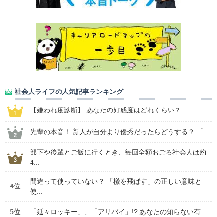
社会人ライフの人気記事ランキング
【嫌われ度診断】 あなたの好感度はどれくらい？
先輩の本音！ 新人が自分より優秀だったらどうする？ 「...
部下や後輩とご飯に行くとき、毎回全額おごる社会人は約
4...
間違って使っていない？ 「檄を飛ばす」の正しい意味と
4位
使...
5位
「延々ロッキー」、「アリバイ」!? あなたの知らない有...