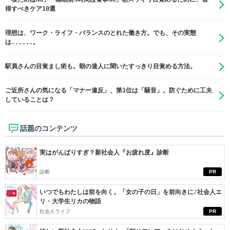
得すべきケア10選
理想は、ワーク・ライフ・バランスのとれた働き方。でも、その実態
は......。
駅員さんの目覚まし術も。朝の達人に聞いたすっきり目覚める方法。
ご近所さんの気になる「マナー違反」、第1位は「騒音」。防ぐために工夫
していることは？
話題のコンテンツ
実はがんばりすぎ？新社会人『お疲れ度』診断
診断
PR
いつでもわたしは前を向く。「女の子の日」を前向きに♪社会人エ
リ・大学生リカの物語
社会人ライフ
PR