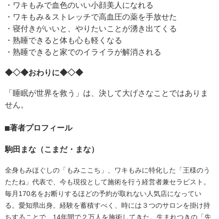
・ワキもみで血色のいい小顔美人になれる
・ワキもみ＆ストレッチで高血圧の薬を手放せた
・寝付きがいいと、やりたいことが湧き出てくる
・熟睡できると体も心も軽くなる
・熟睡できると家でのイライラが解消される
◆◇◆おわりに◆◇◆
「睡眠が世界を救う」は、決して大げさなことではありま
せん。
著者プロフィール
駒田まな（こまだ・まな）
全身もみほぐしの「もみここち」、ワキもみに特化した「王様のう
たたね」代表で、今も現役として施術を行う経営者兼セラピスト。
毎月170名をお断りするほどの予約が取れない人気店になってい
る。愛知県出身。経験を蓄積すべく、時には３つのサロンを掛け持
ちすることで、14年間で２万人を施術してきた。生まれつきの「先