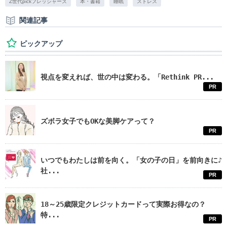
Z世代pickフレッシャーズ
本・書籍
睡眠
ストレス
関連記事
ピックアップ
視点を変えれば、世の中は変わる。「Rethink PR...
PR
ズボラ女子でもOKな美脚ケアって？
PR
いつでもわたしは前を向く。「女の子の日」を前向きに♪
社...
PR
18～25歳限定クレジットカードって実際お得なの？
特...
PR