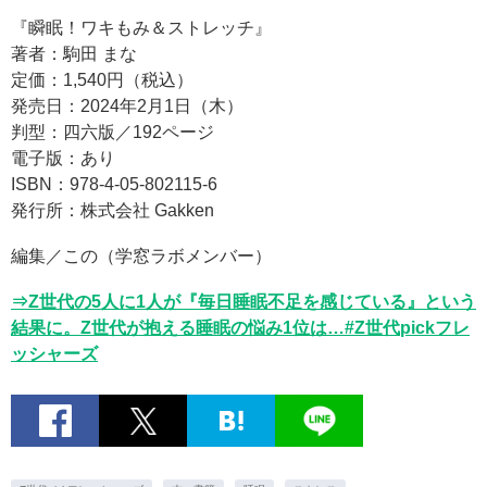
『瞬眠！ワキもみ＆ストレッチ』
著者：駒田 まな
定価：1,540円（税込）
発売日：2024年2月1日（木）
判型：四六版／192ページ
電子版：あり
ISBN：978-4-05-802115-6
発行所：株式会社 Gakken
編集／この（学窓ラボメンバー）
⇒Z世代の5人に1人が『毎日睡眠不足を感じている』という
結果に。Z世代が抱える睡眠の悩み1位は…#Z世代pickフレ
ッシャーズ