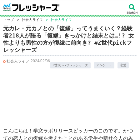
トップ
>
社会人ライフ
>
社会人ライフ
元カレ・元カノとの「復縁」ってうまくいく？経験
者218人が語る「復縁」きっかけと結末とは…!? 女
性よりも男性の方が復縁に前向き? #Z世代pickフ
レッシャーズ
2024/02/06
社会人ライフ
Z世代pickフレッシャーズ
アンケート
恋愛
こんにちは！学窓ラボリリースピッカーのこのです。かつ
ての恋人との復縁を考えたことのある学生や新社会人のみ