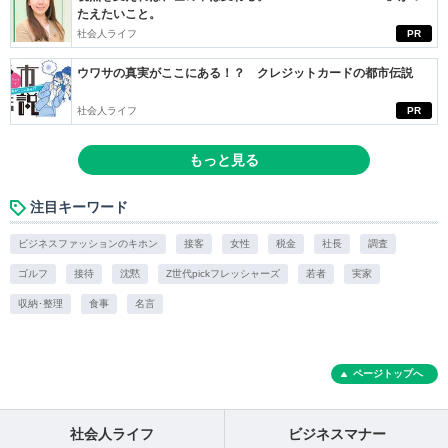
たえたいこと。
社会人ライフ
PR
ウワサの真実がここにある！？ クレジットカードの都市伝説
社会人ライフ
PR
もっと見る
注目キーワード
ビジネスファッションのキホン
接客
女性
税金
社長
調査
ゴルフ
接待
沈黙
Z世代pickフレッシャーズ
若者
実家
収納･整理
食事
名言
ページトップへ
社会人ライフ
ビジネスマナー