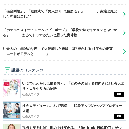
「借金問題」、「結婚式で『美人は3日で飽きる』」......。友達と絶交
した理由はこれだ
「ホテルのスイートルームでプロポーズ」「学校の角でイケメンとぶつか
る」......まるでドラマみたいと思った実体験
社会人の「無理めな恋」で大逆転した経験「3回振られる→4度めの正直」
「ニートがモデルと......」
話題のコンテンツ
いつでもわたしは前を向く。「女の子の日」を前向きに♪社会人エ
リ・大学生リカの物語
社会人ライフ
PR
社会人デビューもこれで完璧！ 印象アップのセルフプロデュー
ス術
社会人ライフ
PR
視点を変えれば、世の中は変わる。「Rethink PROJECT」がつ