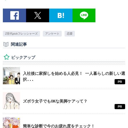
Z世代pickフレッシャーズ
アンケート
恋愛
関連記事
ピックアップ
入社後に家探しを始める人必見！ 一人暮らしの新しい選
択...
PR
ズボラ女子でもOKな美脚ケアって？
PR
簡単な診断で今のお疲れ度をチェック！