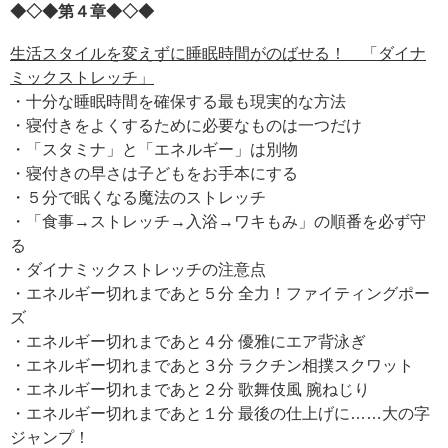
◆◇◆第４章◆◇◆
生活スタイルを変えずに睡眠時間がのばせる！ 「ダイナ
ミックストレッチ」
・十分な睡眠時間を確保する最も現実的な方法
・寝付きをよくするために必要なものは一つだけ
・「スタミナ」と「エネルギー」は別物
・寝付きの早さは子どもをお手本にする
・５分で眠くなる魔法のストレッチ
・「食事→ストレッチ→入浴→ワキもみ」の順番を必ず守
る
・ダイナミックストレッチの注意点
・エネルギー切れまであと５分 全力！ファイティングポー
ズ
・エネルギー切れまであと４分 優雅にエア背泳ぎ
・エネルギー切れまであと３分 ラクチン相撲スクワット
・エネルギー切れまであと２分 歌舞伎風 腕ねじり
・エネルギー切れまであと１分 最後の仕上げに……大の字
ジャンプ！