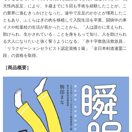
天性内反足」により、９歳までに５回も手術を経験したことが、こ
の業界に進むきっかけとなった。途中で左足のかかとが壊死したこ
ともあり、ふくらはぎの肉を移植して入院生活を卒業。闘病中の車
イスや松葉杖の生活が長かったことから、「人は誰かに支えられ、
助けられ、生かされている」ことを身をもって知り、人を助けられ
る大人になりたいと強く誓うようになる。「赤十字救急法救急員」
「リラクゼーションセラピスト認定資格１級」「全日本剣道連盟二
段」の資格を取得。
［商品概要］