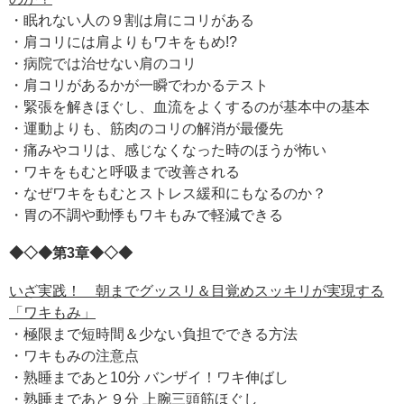
・眠れない人の９割は肩にコリがある
・肩コリには肩よりもワキをもめ!?
・病院では治せない肩のコリ
・肩コリがあるかが一瞬でわかるテスト
・緊張を解きほぐし、血流をよくするのが基本中の基本
・運動よりも、筋肉のコリの解消が最優先
・痛みやコリは、感じなくなった時のほうが怖い
・ワキをもむと呼吸まで改善される
・なぜワキをもむとストレス緩和にもなるのか？
・胃の不調や動悸もワキもみで軽減できる
◆◇◆第3章◆◇◆
いざ実践！ 朝までグッスリ＆目覚めスッキリが実現する
「ワキもみ」
・極限まで短時間＆少ない負担でできる方法
・ワキもみの注意点
・熟睡まであと10分 バンザイ！ワキ伸ばし
・熟睡まであと９分 上腕三頭筋ほぐし