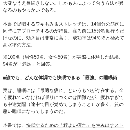
大変なうえ長続きしない。しかも人によって合う方法が異
なる
のもやっかいである。
本書で提唱する
ワキもみ＆ストレッチは、14個分の筋肉に
同時にアプローチ
するのが特長。
寝る前に15分程度行うだ
け
なのに、効き目は非常に高く、
成功率は94％
※と極めて
高水準の方法。
※100名（男性50名、女性50名）が実際に体験した結果、
94名が「満足」と回答。
誰でも、どんな体調でも快眠できる「最強」の睡眠術
実は、睡眠には「最適な疲れ」というものが存在する。全
く疲れていなければ眠りにつくのは困難だが、疲れすぎて
も中途覚醒（途中で目が覚めてしまうこと）が多く、質の
悪い睡眠になってしまうのだ。
本書では、
快眠するための「程よい疲れ」を生み出すスト