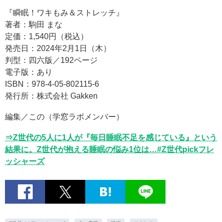
『瞬眠！ワキもみ＆ストレッチ』
著者：駒田 まな
定価：1,540円（税込）
発売日：2024年2月1日（木）
判型：四六版／192ページ
電子版：あり
ISBN：978-4-05-802115-6
発行所：株式会社 Gakken
編集／この（学窓ラボメンバー）
⇒Z世代の5人に1人が『毎日睡眠不足を感じている』という
結果に。Z世代が抱える睡眠の悩み1位は…#Z世代pickフレ
ッシャーズ