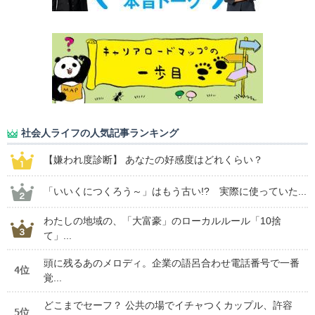
社会人ライフの人気記事ランキング
【嫌われ度診断】 あなたの好感度はどれくらい？
「いいくにつくろう～」はもう古い!? 実際に使っていた...
わたしの地域の、「大富豪」のローカルルール「10捨
て」...
頭に残るあのメロディ。企業の語呂合わせ電話番号で一番
4位
覚...
どこまでセーフ？ 公共の場でイチャつくカップル、許容
5位