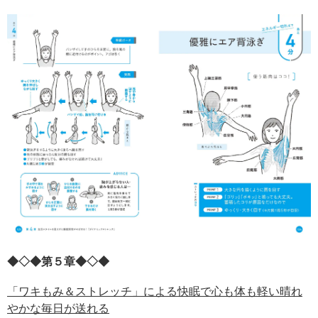
◆◇◆第５章◆◇◆
「ワキもみ＆ストレッチ」による快眠で心も体も軽い晴れ
やかな毎日が送れる