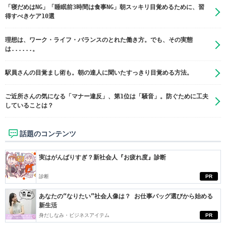
「寝だめはNG」「睡眠前3時間は食事NG」朝スッキリ目覚めるために、習
得すべきケア10選
理想は、ワーク・ライフ・バランスのとれた働き方。でも、その実態
は......。
駅員さんの目覚まし術も。朝の達人に聞いたすっきり目覚める方法。
ご近所さんの気になる「マナー違反」、第1位は「騒音」。防ぐために工夫
していることは？
話題のコンテンツ
実はがんばりすぎ？新社会人『お疲れ度』診断
診断
PR
あなたの“なりたい”社会人像は？ お仕事バッグ選びから始める
新生活
身だしなみ・ビジネスアイテム
PR