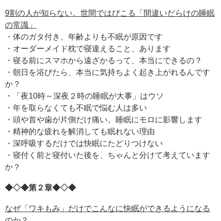
9割の人が知らない。世間ではびこる「間違いだらけの睡眠
の常識」
・体のガタ付き、年齢よりも不眠が原因です
・オーダーメイド枕で寝違えること、あります
・寝る前にスマホから遠ざかるって、本当にできるの？
・朝日を浴びたら、本当に気持ちよく起き上がれるんです
か？
・「夜10時～深夜２時の睡眠が大事」はウソ
・年を取らなくても不眠で悩む人は多い
・頭や首や歯が片側だけ痛い。睡眠にモロに影響します
・精神的な疲れを解消しても眠れない理由
・深呼吸するだけでは快眠にたどりつけない
・寝付く前と寝付いた後を、ちゃんと分けて考えています
か？
◆◇◆第２章◆◇◆
なぜ「ワキもみ」だけでこんなに快眠ができるようになる
のか？