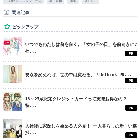
Z世代pickフレッシャーズ
本・書籍
睡眠
ストレス
関連記事
ピックアップ
いつでもわたしは前を向く。「女の子の日」を前向きに♪
社...
PR
視点を変えれば、世の中は変わる。「Rethink PR...
PR
18～25歳限定クレジットカードって実際お得なの？
特...
PR
入社後に家探しを始める人必見！ 一人暮らしの新しい選
択...
PR