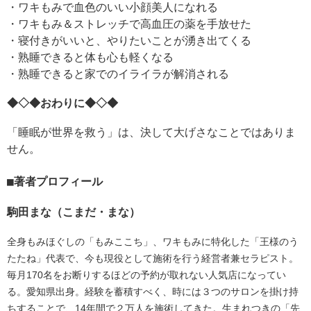
・ワキもみで血色のいい小顔美人になれる
・ワキもみ＆ストレッチで高血圧の薬を手放せた
・寝付きがいいと、やりたいことが湧き出てくる
・熟睡できると体も心も軽くなる
・熟睡できると家でのイライラが解消される
◆◇◆おわりに◆◇◆
「睡眠が世界を救う」は、決して大げさなことではありま
せん。
著者プロフィール
駒田まな（こまだ・まな）
全身もみほぐしの「もみここち」、ワキもみに特化した「王様のう
たたね」代表で、今も現役として施術を行う経営者兼セラピスト。
毎月170名をお断りするほどの予約が取れない人気店になってい
る。愛知県出身。経験を蓄積すべく、時には３つのサロンを掛け持
ちすることで、14年間で２万人を施術してきた。生まれつきの「先