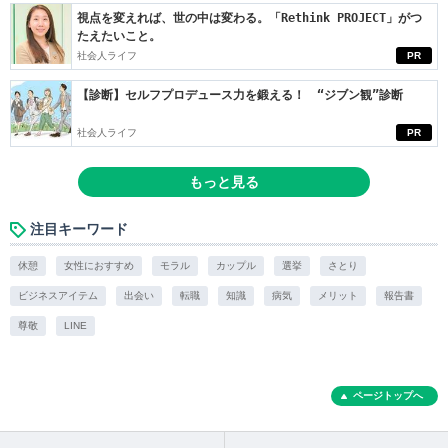
視点を変えれば、世の中は変わる。「Rethink PROJECT」がつ
たえたいこと。
社会人ライフ
PR
【診断】セルフプロデュース力を鍛える！ “ジブン観”診断
社会人ライフ
PR
もっと見る
注目キーワード
休憩
女性におすすめ
モラル
カップル
選挙
さとり
ビジネスアイテム
出会い
転職
知識
病気
メリット
報告書
尊敬
LINE
ページトップへ