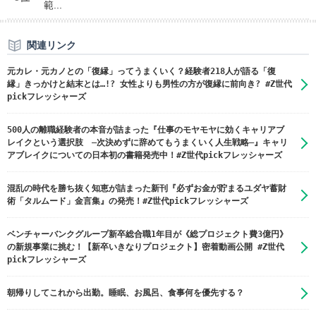
範...
関連リンク
元カレ・元カノとの「復縁」ってうまくいく？経験者218人が語る「復
縁」きっかけと結末とは…!? 女性よりも男性の方が復縁に前向き? #Z世代
pickフレッシャーズ
500人の離職経験者の本音が詰まった『仕事のモヤモヤに効くキャリアブ
レイクという選択肢 ―次決めずに辞めてもうまくいく人生戦略―』キャリ
アブレイクについての日本初の書籍発売中！#Z世代pickフレッシャーズ
混乱の時代を勝ち抜く知恵が詰まった新刊『必ずお金が貯まるユダヤ蓄財
術「タルムード」金言集』の発売！#Z世代pickフレッシャーズ
ベンチャーバンクグループ新卒総合職1年目が《総プロジェクト費3億円》
の新規事業に挑む！【新卒いきなりプロジェクト】密着動画公開 #Z世代
pickフレッシャーズ
朝帰りしてこれから出勤。睡眠、お風呂、食事何を優先する？