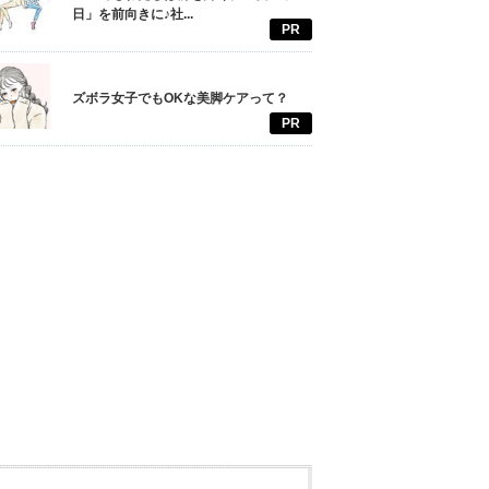
日」を前向きに♪社...
PR
ズボラ女子でもOKな美脚ケアって？
PR