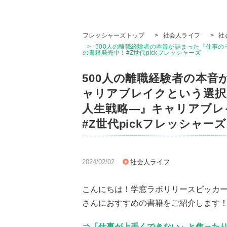
フレッシャーズトップ
>
社会人ライフ
>
社
>
500人の離職経験者の本音が詰まった『仕事
の書籍発売中！#Z世代pickフレッシャーズ
500人の離職経験者の本
ャリアブレイクという選択
人生戦略―』キャリアブレ
#Z世代pickフレッシャーズ
2024/02/02
社会人ライフ
こんにちは！学窓ラボリリースピッカ
さんにおすすめの書籍をご紹介します
⇒「仕事が上手くできない」と焦ったり