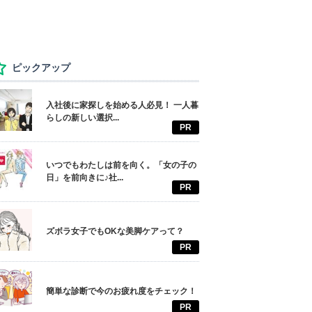
ピックアップ
入社後に家探しを始める人必見！ 一人暮
らしの新しい選択...
PR
いつでもわたしは前を向く。「女の子の
日」を前向きに♪社...
PR
ズボラ女子でもOKな美脚ケアって？
PR
簡単な診断で今のお疲れ度をチェック！
PR