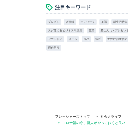
注目キーワード
プレゼン
議事録
テレワーク
英語
新生活特集
スグ使えるビジネス用語集
営業
差し入れ・プレゼン
アウトドア
メール
成功
彼氏
女性におすすめ
締め切り
フレッシャーズトップ
>
社会人ライフ
>
コロナ禍の今、新人がやっておくと良いこ