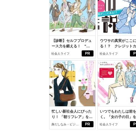
【診断】セルフプロデュ
ウワサの真実がここ
ース力を鍛える！ “ジ
る！？ クレジット
ブン観”診断
ドの都市伝説
PR
P
社会人ライフ
社会人ライフ
忙しい新社会人にぴった
いつでもわたしは前
り！ 「朝リフレア」をは
く。「女の子の日」
じめよう。しっかりニオ
向きに♪社会人エリ・
PR
P
身だしなみ・ビジネ
社会人ライフ
イケアして24時間快適。
学生リカの物語
スアイテム