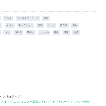
ランチ
インスタジェニック
環境
ト
タバコ
キャラクター
自宅
ゆとり
初任給
憧れ
ウソ
不動産
芸能人
サークル
尊敬
感謝
同僚
>
スキルアップ
とは？オススメはコスパ最高なアレ #キャリアロードマップの一歩目