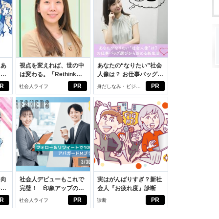
にあ
視点を変えれば、世の中
あなたの“なりたい”社会
カー
は変わる。「Rethink
人像は？ お仕事バッグ選
PROJECT」がつたえた
びから始める新生活
R
PR
PR
社会人ライフ
身だしなみ・ビジネ
いこと。
スアイテム
を向
社会人デビューもこれで
実はがんばりすぎ？新社
を前
完璧！ 印象アップのセ
会人『お疲れ度』診断
大
ルフプロデュース術
R
PR
PR
社会人ライフ
診断