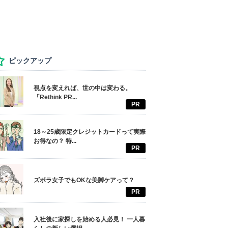
ピックアップ
視点を変えれば、世の中は変わる。
「Rethink PR...
PR
18～25歳限定クレジットカードって実際
お得なの？ 特...
PR
ズボラ女子でもOKな美脚ケアって？
PR
入社後に家探しを始める人必見！ 一人暮