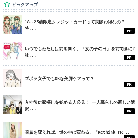
ピックアップ
18～25歳限定クレジットカードって実際お得なの？
特...
PR
いつでもわたしは前を向く。「女の子の日」を前向きに♪
社...
PR
ズボラ女子でもOKな美脚ケアって？
PR
入社後に家探しを始める人必見！ 一人暮らしの新しい選
択...
PR
視点を変えれば、世の中は変わる。「Rethink PR...