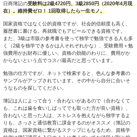
日商簿記の
受験料は2級4720円、3級2850円（2020年4月現
在）。維持費ゼロ！ 1回取得したら一生モノ。
国家資格ではなく公的資格ですが、社会的信頼度も高く、
履歴書に書ける。再就職でもアピールできる資格です。
また、3級は市販の参考書を使って独学で勉強できる人も多
く（2級を独学できるかは人それぞれかな）、受験費用＋勉
強費用がお財布に優しい。資格の効能のわりに、費用がか
からないという点でコスパ最高だと思っています。
勉強の仕方ですが、ネットで検索すると、色んな参考書の
サンプルがアップされています。その中から自分に合いそ
うなものを探してください。
簿記は人によって合う・合わないがあるので（合わなくて
も、これは歯を食いしばってでも取った方が良い資格）、
合わないと思った人は、ストレスを抱えながら独学するよ
りも、さっさと通信教育に課金するのがオススメ（簿記の
資格は、国家資格に繋がるステップにもなるため、資格学