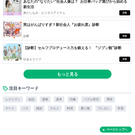
あなたの“なりたい”社会人像は？ お仕事バッグ選びから始める
新生活
身だしなみ・ビジネスアイテム
PR
実はがんばりすぎ？新社会人『お疲れ度』診断
診断
PR
【診断】セルフプロデュース力を鍛える！ “ジブン観”診断
社会人ライフ
PR
もっと見る
注目キーワード
レストラン
会話
接客
基本
印象
バブル世代
男性
デート
バス
雑談
グルメ
料理
乗り物
プレゼン
学習
ページトップへ