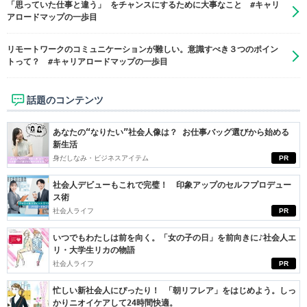
「思っていた仕事と違う」 をチャンスにするために大事なこと #キャリ
アロードマップの一歩目
リモートワークのコミュニケーションが難しい。意識すべき３つのポイン
トって？ #キャリアロードマップの一歩目
話題のコンテンツ
あなたの“なりたい”社会人像は？ お仕事バッグ選びから始める
新生活
身だしなみ・ビジネスアイテム
PR
社会人デビューもこれで完璧！ 印象アップのセルフプロデュー
ス術
社会人ライフ
PR
いつでもわたしは前を向く。「女の子の日」を前向きに♪社会人エ
リ・大学生リカの物語
社会人ライフ
PR
忙しい新社会人にぴったり！ 「朝リフレア」をはじめよう。しっ
かりニオイケアして24時間快適。