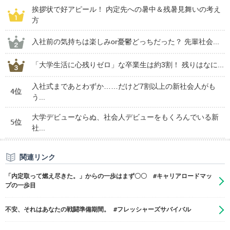
挨拶状で好アピール！ 内定先への暑中＆残暑見舞いの考え
方
入社前の気持ちは楽しみor憂鬱どっちだった？ 先輩社会...
「大学生活に心残りゼロ」な卒業生は約3割！ 残りはなに...
入社式まであとわずか……だけど7割以上の新社会人がも
4位
う...
大学デビューならぬ、社会人デビューをもくろんでいる新
5位
社...
関連リンク
「内定取って燃え尽きた。」からの一歩はまず〇〇 #キャリアロードマッ
プの一歩目
不安、それはあなたの戦闘準備期間。 #フレッシャーズサバイバル