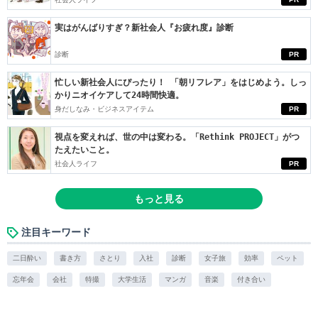
実はがんばりすぎ？新社会人『お疲れ度』診断
診断
PR
忙しい新社会人にぴったり！ 「朝リフレア」をはじめよう。しっ
かりニオイケアして24時間快適。
身だしなみ・ビジネスアイテム
PR
視点を変えれば、世の中は変わる。「Rethink PROJECT」がつ
たえたいこと。
社会人ライフ
PR
もっと見る
注目キーワード
二日酔い
書き方
さとり
入社
診断
女子旅
効率
ペット
忘年会
会社
特撮
大学生活
マンガ
音楽
付き合い