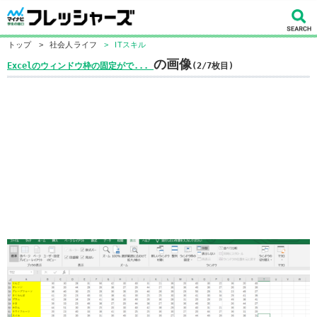
トップ
>
社会人ライフ
>
ITスキル
の画像
Excelのウィンドウ枠の固定がで...
(2/7枚目)