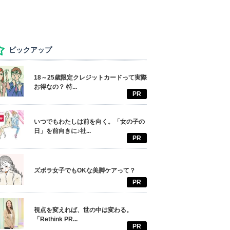
ピックアップ
18～25歳限定クレジットカードって実際
お得なの？ 特...
PR
いつでもわたしは前を向く。「女の子の
日」を前向きに♪社...
PR
ズボラ女子でもOKな美脚ケアって？
PR
視点を変えれば、世の中は変わる。
「Rethink PR...
PR