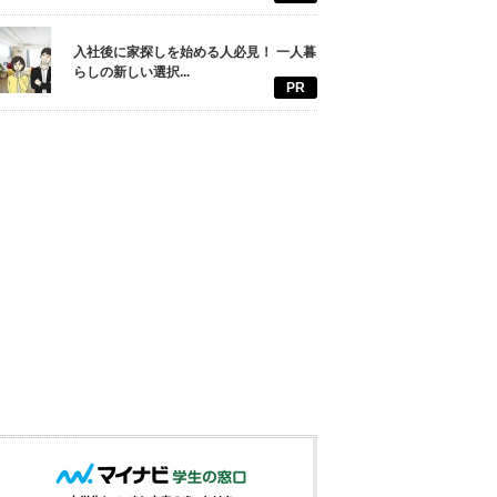
入社後に家探しを始める人必見！ 一人暮
らしの新しい選択...
PR