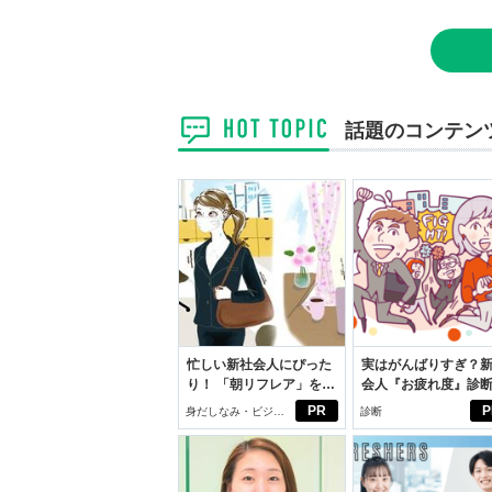
話題のコンテン
忙しい新社会人にぴった
実はがんばりすぎ？
り！ 「朝リフレア」をは
会人『お疲れ度』診
じめよう。しっかりニオ
PR
P
身だしなみ・ビジネ
診断
イケアして24時間快適。
スアイテム