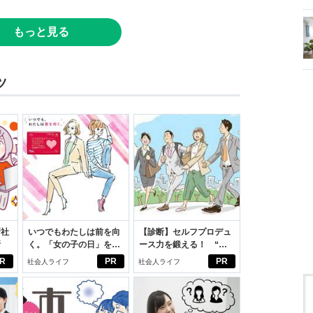
もっと見る
ツ
新社
いつでもわたしは前を向
【診断】セルフプロデュ
断
く。「女の子の日」を前
ース力を鍛える！ “ジ
向きに♪社会人エリ・大
ブン観”診断
R
PR
PR
社会人ライフ
社会人ライフ
学生リカの物語