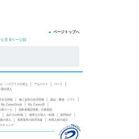
ページトップへ
り方 4ページ目
ル・ハイクラスの求人
アルバイト
パート
介護の求人
学生活情報
働く女性の生活情報
雑誌・書籍・ソフト
My CareerStudy
My CareerID
支援ツール
高齢者施設検索・介護相談
会計士の転職
税理士の求人・転職
顧問紹介
護の求人
医療業界の経営支援
外国人材の紹介
スチェック