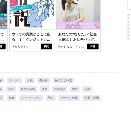
れで
ウワサの真実がここにあ
あなたの“なりたい”社会
のセ
る！？ クレジットカー
人像は？ お仕事バッグ選
ドの都市伝説
びから始める新生活
R
PR
PR
社会人ライフ
身だしなみ・ビジネ
スアイテム
族
サークル
お礼
春休み
ものすごい愛
葉
年収
新生活特集
理系
四字熟語
学歴
会議
慣
職種
モチベーション
男性
ブラック企業
人事・採用