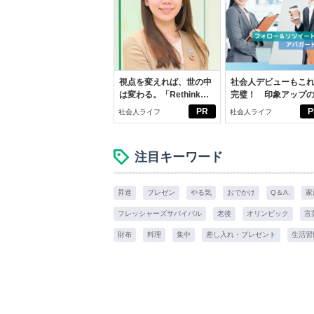
視点を変えれば、世の中
社会人デビューもこ
は変わる。「Rethink
完璧！ 印象アップ
PROJECT」がつたえた
ルフプロデュース術
PR
P
社会人ライフ
社会人ライフ
いこと。
注目キーワード
昇進
プレゼン
やる気
おでかけ
Q＆A.
家
フレッシャーズサバイバル
老後
オリンピック
言
財布
料理
集中
差し入れ・プレゼント
生活習