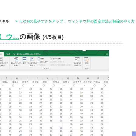
Tスキル
>
Excelの見やすさをアップ！ ウィンドウ枠の固定方法と解除のやり方
ウ...
の画像
(4/5枚目)