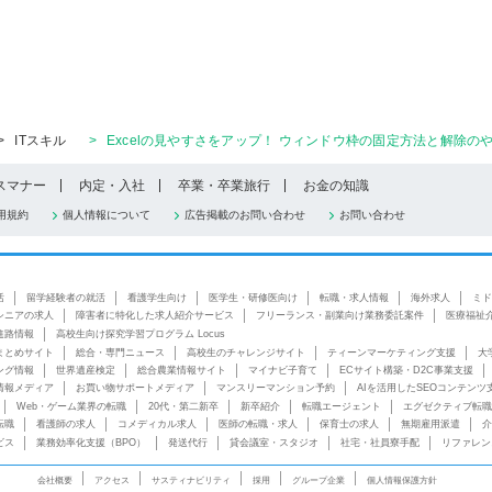
>
ITスキル
>
Excelの見やすさをアップ！ ウィンドウ枠の固定方法と解除のや
スマナー
内定・入社
卒業・卒業旅行
お金の知識
用規約
個人情報について
広告掲載のお問い合わせ
お問い合わせ
活
留学経験者の就活
看護学生向け
医学生・研修医向け
転職・求人情報
海外求人
ミド
シニアの求人
障害者に特化した求人紹介サービス
フリーランス・副業向け業務委託案件
医療福祉
進路情報
高校生向け探究学習プログラム Locus
まとめサイト
総合・専門ニュース
高校生のチャレンジサイト
ティーンマーケティング支援
大
ング情報
世界遺産検定
総合農業情報サイト
マイナビ子育て
ECサイト構築・D2C事業支援
情報メディア
お買い物サポートメディア
マンスリーマンション予約
AIを活用したSEOコンテンツ
Web・ゲーム業界の転職
20代・第二新卒
新卒紹介
転職エージェント
エグゼクティブ転職
転職
看護師の求人
コメディカル求人
医師の転職・求人
保育士の求人
無期雇用派遣
介
ビス
業務効率化支援（BPO）
発送代行
貸会議室・スタジオ
社宅・社員寮手配
リファレン
会社概要
アクセス
サスティナビリティ
採用
グループ企業
個人情報保護方針