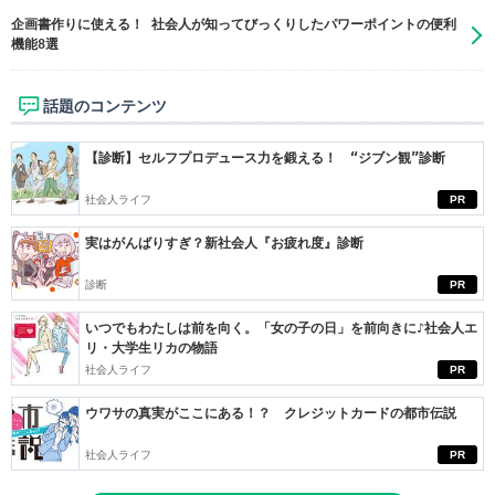
企画書作りに使える！ 社会人が知ってびっくりしたパワーポイントの便利
機能8選
話題のコンテンツ
【診断】セルフプロデュース力を鍛える！ “ジブン観”診断
社会人ライフ
PR
実はがんばりすぎ？新社会人『お疲れ度』診断
診断
PR
いつでもわたしは前を向く。「女の子の日」を前向きに♪社会人エ
リ・大学生リカの物語
社会人ライフ
PR
ウワサの真実がここにある！？ クレジットカードの都市伝説
社会人ライフ
PR