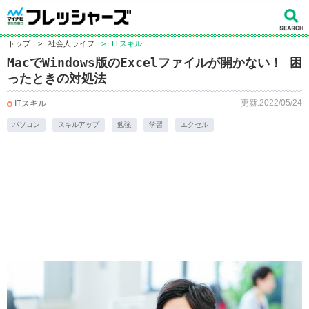
トップ
>
社会人ライフ
>
ITスキル
MacでWindows版のExcelファイルが開かない！ 困
ったときの対処法
更新:2022/05/24
ITスキル
パソコン
スキルアップ
勉強
学習
エクセル