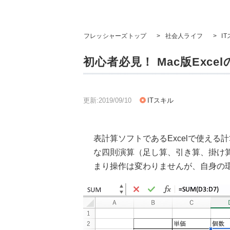
フレッシャーズトップ
>
社会人ライフ
>
I
初心者必見！ Mac版Exc
更新:2019/09/10
ITスキル
表計算ソフトであるExcelで使え
な四則演算（足し算、引き算、掛け算
まり操作は変わりませんが、自身の