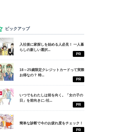
ピックアップ
入社後に家探しを始める人必見！ 一人暮
らしの新しい選択...
PR
18～25歳限定クレジットカードって実際
お得なの？ 特...
PR
いつでもわたしは前を向く。「女の子の
日」を前向きに♪社...
PR
簡単な診断で今のお疲れ度をチェック！
PR