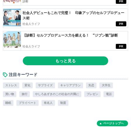
診断
PR
社会人デビューもこれで完璧！ 印象アップのセルフプロデュー
ス術
社会人ライフ
PR
【診断】セルフプロデュース力を鍛える！ “ジブン観”診断
社会人ライフ
PR
もっと見る
注目キーワード
ストレス
変化
サプライズ
キャリアプラン
失恋
大学生
買い物
旅行
やしろあずきのこの社会の片隅に
プレゼン
電話
睡眠
プライベート
有名人
制度
ページトップへ