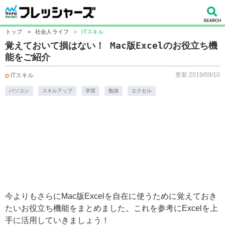
トップ
>
社会人ライフ
>
ITスキル
覚えておいて損はない！ Mac版Excelのお役立ち機
能をご紹介
更新:2019/09/10
ITスキル
パソコン
スキルアップ
学習
勉強
エクセル
今よりもさらにMac版Excelを自在に使うために覚えておき
たいお役立ち機能をまとめました。これを参考にExcelを上
手に活用していきましょう！