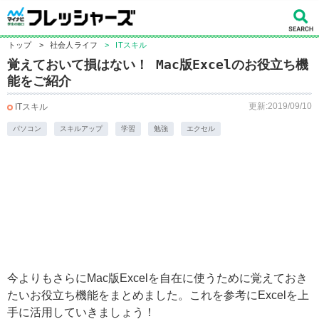
トップ
>
社会人ライフ
>
ITスキル
覚えておいて損はない！ Mac版Excelのお役立ち機
能をご紹介
更新:2019/09/10
ITスキル
パソコン
スキルアップ
学習
勉強
エクセル
今よりもさらにMac版Excelを自在に使うために覚えておき
たいお役立ち機能をまとめました。これを参考にExcelを上
手に活用していきましょう！