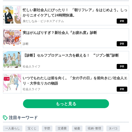
忙しい新社会人にぴったり！ 「朝リフレア」をはじめよう。しっ
かりニオイケアして24時間快適。
身だしなみ・ビジネスアイテム
PR
実はがんばりすぎ？新社会人『お疲れ度』診断
診断
PR
【診断】セルフプロデュース力を鍛える！ “ジブン観”診断
社会人ライフ
PR
いつでもわたしは前を向く。「女の子の日」を前向きに♪社会人エ
リ・大学生リカの物語
社会人ライフ
PR
もっと見る
注目キーワード
一人暮らし
宝くじ
学歴
交通費
秘書
収納･整理
タバコ