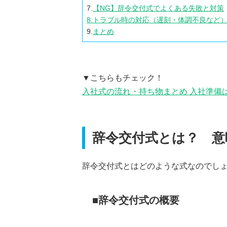
7.
【NG】辞令交付式でよくある失敗と対策
8.
トラブル時の対応（遅刻・体調不良など
9.
まとめ
▼こちらもチェック！
入社式の流れ・持ち物まとめ 入社準備
辞令交付式とは？ 意
辞令交付式とはどのような式なのでし
辞令交付式の概要