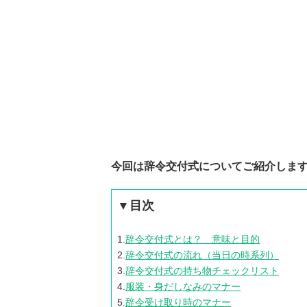
今回は辞令交付式についてご紹介しま
▼目次
1.
辞令交付式とは？ 意味と目的
2.
辞令交付式の流れ（当日の時系列）
3.
辞令交付式の持ち物チェックリスト
4.
服装・身だしなみのマナー
5.
辞令受け取り時のマナー