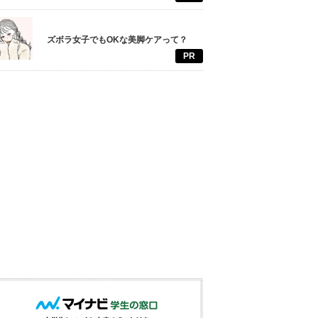
ズボラ女子でもOKな美脚ケアって？
PR