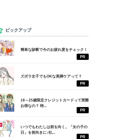
ピックアップ
簡単な診断で今のお疲れ度をチェック！
PR
ズボラ女子でもOKな美脚ケアって？
PR
18～25歳限定クレジットカードって実際
お得なの？ 特...
PR
いつでもわたしは前を向く。「女の子の
日」を前向きに♪社...
PR