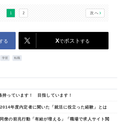
次へ
1
2
X
ポスト
する
で
する
学習
転職
資格持っています！ 目指しています！
.。2014年度内定者に聞いた「就活に役立った経験」とは
同僚の前兆行動「有給が増える」「職場で求人サイト閲