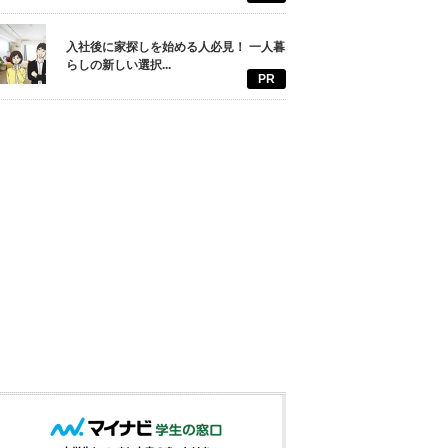
入社後に家探しを始める人必見！ 一人暮
らしの新しい選択...
PR