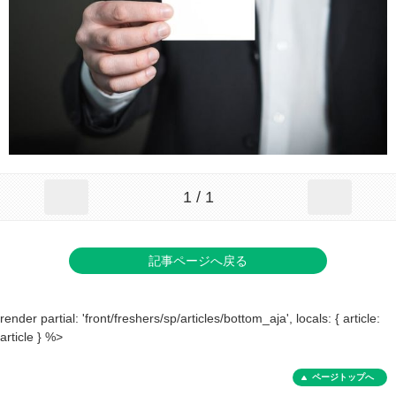
1 / 1
記事ページへ戻る
render partial: 'front/freshers/sp/articles/bottom_aja', locals: { article:
article } %>
ページトップへ