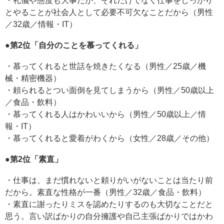
・礼儀や態度も大事だが、それだけでなく仕事をしっかり
とやることが社会人として必要不可欠なことだから（男性
／32歳／情報・IT）
●第2位「自分のことを慕ってくれる」
・慕ってくれると世話を焼きたくなる（男性／25歳／機
械・精密機器）
・頼られるとつい面倒を見てしまうから（男性／50歳以上
／食品・飲料）
・慕ってくれる人はかわいいから（男性／50歳以上／情
報・IT）
・慕ってくれると愛着がわくから（女性／28歳／その他）
●第2位「素直」
・仕事は、まだ慣れないと頼りがいがないことは当たり前
だから。素直な性格が一番（男性／32歳／食品・飲料）
・素直に謝ったりミスを認めたりするのも大切なことだと
思う。言い訳ばかりの自分擁護や自己主張ばかりではかわ