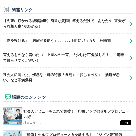
関連リンク
【先輩に好かれる後輩診断】簡単な質問に答えるだけで、あなたの“可愛が
られ新人度”がわかる！
「物を投げる」「居留守を使う」......上司にガッカリした瞬間
言えるものなら言いたい、上司への一言。「少しはIT勉強しろ！」「定時
で帰らせてください！」
社会人に聞いた、残念な上司の特徴「遅刻」「おしゃべり」「酒癖が悪
い」など不満爆発！
話題のコンテンツ
社会人デビューもこれで完璧！ 印象アップのセルフプロデュー
ス術
社会人ライフ
PR
【診断】セルフプロデュース力を鍛える！ “ジブン観”診断