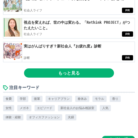
社会人ライフ
PR
視点を変えれば、世の中は変わる。「Rethink PROJECT」がつ
たえたいこと。
社会人ライフ
PR
実はがんばりすぎ？新社会人『お疲れ度』診断
診断
PR
もっと見る
注目キーワード
食費
学部
後輩
キャリアプラン
春休み
モラル
香り
女性
メガネ
エピソード
新社会人のお悩み相談室
人気
体験・経験
オフィスファッション
夫婦