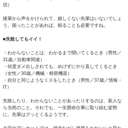
信）
後輩から声をかけられて、嬉しくない先輩はいないでしょ
う。困ったことがあれば、頼ることも必要ですね。
■失敗してもイイ！
・わからないことは、わかるまで聞いてくるとき（男性／
31歳／自動車関連）
・何度ダメ出しされても、めげずにやり直してくるとき
（女性／30歳／機械・精密機器）
・自分と同じようなミスをしたとき（男性／37歳／情報・
IT）
失敗したり、わからないことがあったりするのは、新人な
ら当然のこと。それでも、一生懸命仕事に取り組む姿勢
に、先輩はグッとくるようです。