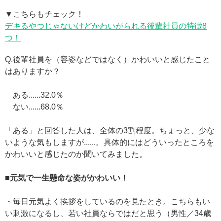
▼こちらもチェック！
デキるやつじゃないけどかわいがられる後輩社員の特徴8
つ！
Q.後輩社員を（容姿などではなく）かわいいと感じたこと
はありますか？
ある......32.0％
ない......68.0％
「ある」と回答した人は、全体の3割程度。ちょっと、少な
いような気もしますが......。具体的にはどういったところを
かわいいと感じたのか聞いてみました。
■元気で一生懸命な姿がかわいい！
・毎日元気よく挨拶をしているのを見たとき。こちらもい
い刺激になるし、若い社員ならではだと思う（男性／34歳