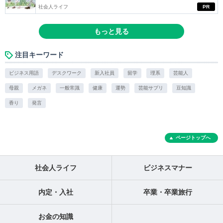
社会人ライフ
PR
もっと見る
注目キーワード
ビジネス用語
デスクワーク
新入社員
留学
理系
芸能人
母親
メガネ
一般常識
健康
運勢
芸能サプリ
豆知識
香り
発言
ページトップへ
社会人ライフ
ビジネスマナー
内定・入社
卒業・卒業旅行
お金の知識