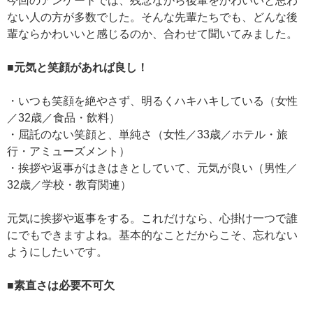
今回のアンケートでは、残念ながら後輩をかわいいと思わ
ない人の方が多数でした。そんな先輩たちでも、どんな後
輩ならかわいいと感じるのか、合わせて聞いてみました。
■元気と笑顔があれば良し！
・いつも笑顔を絶やさず、明るくハキハキしている（女性
／32歳／食品・飲料）
・屈託のない笑顔と、単純さ（女性／33歳／ホテル・旅
行・アミューズメント）
・挨拶や返事がはきはきとしていて、元気が良い（男性／
32歳／学校・教育関連）
元気に挨拶や返事をする。これだけなら、心掛け一つで誰
にでもできますよね。基本的なことだからこそ、忘れない
ようにしたいです。
■素直さは必要不可欠