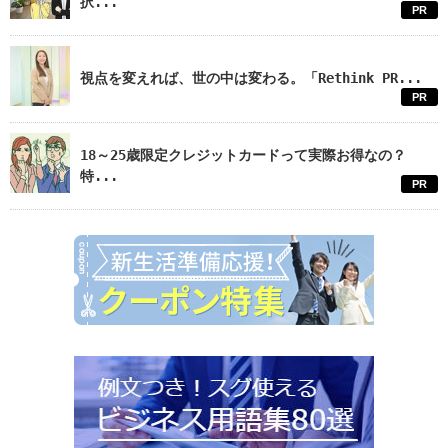
択...
PR
視点を変えれば、世の中は変わる。「Rethink PR...
PR
18～25歳限定クレジットカードって実際お得なの？
特...
PR