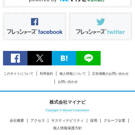
このサイトについて
利用規約
個人情報について
広告掲載のお問い合わせ
お問い合わせ
株式会社マイナビ
Copyright © Mynavi Corporation
会社概要
アクセス
サスティナビリティ
採用
グループ企業
個人情報保護方針