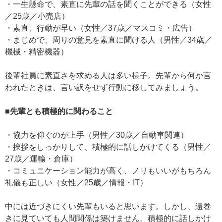
・一生懸命で、素直に先輩の話を聞くことができる（女性
／25歳／小売店）
・素直、行動が早い（女性／37歳／マスコミ・広告）
・まじめで、周りの意見を素直に聞ける人（男性／34歳／
機械・精密機器）
後輩社員に素直さを求める人は多い様子。先輩から何か言
われたときは、言い訳をせず行動に移してみましょう。
■先輩とも積極的に関わること
・協力を仰ぐのが上手（男性／30歳／自動車関連）
・挨拶をしっかりして、積極的に話しかけてくる（男性／
27歳／運輸・倉庫）
・コミュニケーション能力が高く、ノリもいいがもちろん
礼儀も正しい（女性／25歳／情報・IT）
中には近づきにくい先輩もいると思います。しかし、遠巻
きに見ていても人間関係は築けません。積極的に話しかけ