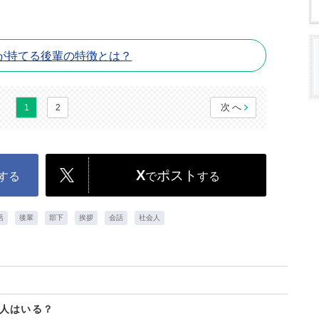
が持てる後輩の特徴とは？
次へ
1
2
X
ポスト
する
で
する
活
後輩
部下
挨拶
会話
社会人
人はいる？