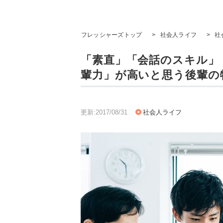
フレッシャーズトップ
>
社会人ライフ
>
社
「素直」「会話のスキル」「よ
輩力」が高いと思う後輩の
更新:2017/08/31
社会人ライフ