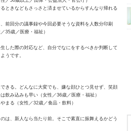
性／50歳以上／団体・公益法人・官公庁）
けるときなどもさっさと済ませているからすんなり帰れる
に、前回分の議事録や今回必要そうな資料を人数分印刷
／35歳／医療・福祉）
発生した際の対応など、自分でなにをするべきか判断して
るようです。
にできる。どんなに大変でも、嫌な顔ひとつ見せず、笑顔
は飲み込みも早い（女性／36歳／医療・福祉）
やまる（女性／32歳／食品・飲料）
るのは、新人なら当たり前。そこで素直に振舞えるかどう