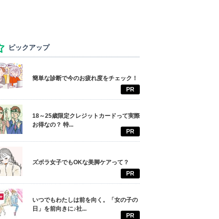
ピックアップ
簡単な診断で今のお疲れ度をチェック！
PR
18～25歳限定クレジットカードって実際
お得なの？ 特...
PR
ズボラ女子でもOKな美脚ケアって？
PR
いつでもわたしは前を向く。「女の子の
日」を前向きに♪社...
PR