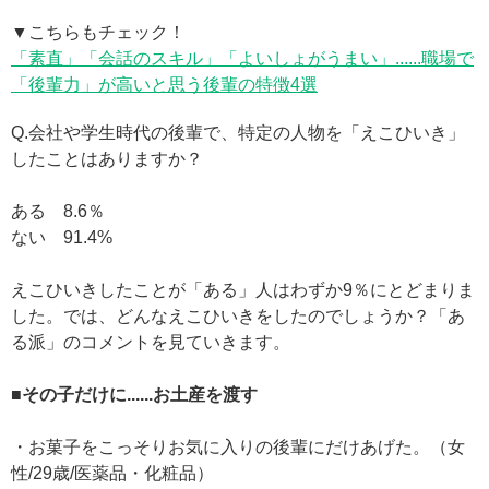
▼こちらもチェック！
「素直」「会話のスキル」「よいしょがうまい」......職場で
「後輩力」が高いと思う後輩の特徴4選
Q.会社や学生時代の後輩で、特定の人物を「えこひいき」
したことはありますか？
ある 8.6％
ない 91.4%
えこひいきしたことが「ある」人はわずか9％にとどまりま
した。では、どんなえこひいきをしたのでしょうか？「あ
る派」のコメントを見ていきます。
■その子だけに......お土産を渡す
・お菓子をこっそりお気に入りの後輩にだけあげた。（女
性/29歳/医薬品・化粧品）