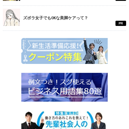
ズボラ女子でもOKな美脚ケアって？
PR