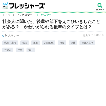
トップ
>
ビジネスマナー
>
対人マナー
社会人に聞いた、後輩や部下をえこひいきしたこと
がある？ かわいがられる後輩のタイプとは？
更新:2018/06/18
対人マナー
先輩・上司
職場
後輩
人間関係
指導
会社
社会人生活
社会人
仕事
部下