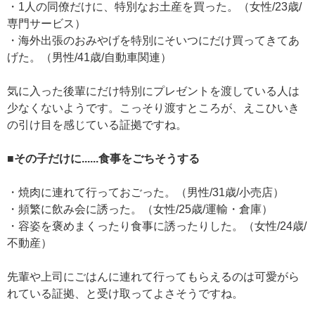
・1人の同僚だけに、特別なお土産を買った。（女性/23歳/
専門サービス）
・海外出張のおみやげを特別にそいつにだけ買ってきてあ
げた。（男性/41歳/自動車関連）
気に入った後輩にだけ特別にプレゼントを渡している人は
少なくないようです。こっそり渡すところが、えこひいき
の引け目を感じている証拠ですね。
■その子だけに......食事をごちそうする
・焼肉に連れて行っておごった。（男性/31歳/小売店）
・頻繁に飲み会に誘った。（女性/25歳/運輸・倉庫）
・容姿を褒めまくったり食事に誘ったりした。（女性/24歳/
不動産）
先輩や上司にごはんに連れて行ってもらえるのは可愛がら
れている証拠、と受け取ってよさそうですね。