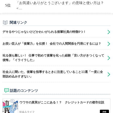
「お気遣いありがとうございます」の意味と使い方は？
5位
＜...
関連リンク
デキるやつじゃないけどかわいがられる後輩社員の特徴8つ！
お笑い芸人が「後輩力」を伝授！ 会社での人間関係を円滑にするには？
叱る側も難しい！ 仕事で初めて後輩を叱った経験「言い方がきつくなって
後悔」「イライラした」
社会人に聞いた、後輩を指導するときに注意していること11選「一度に全
部詰め込みすぎない」
話題のコンテンツ
ウワサの真実がここにある！？ クレジットカードの都市伝説
社会人ライフ
PR