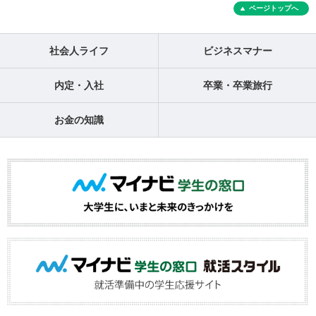
ページトップへ
社会人ライフ
ビジネスマナー
内定・入社
卒業・卒業旅行
お金の知識