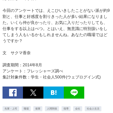
今回のアンケートでは、えこひいきしたことがない派が約9
割と、仕事と好感度を割りきった人が多い結果になりまし
た。いくら仲が良かったり、お気に入りだったりしても、
仕事をする以上はべつ。とはいえ、無意識に特別扱いをし
てしまう人もいるかもしれませんね。あなたの職場ではど
うですか？
文 サクマ香奈
調査期間：2014年8月
アンケート：フレッシャーズ調べ
集計対象件数：学生・社会人500件(ウェブログイン式)
先輩・上司
職場
後輩
人間関係
指導
会社
社会人生活