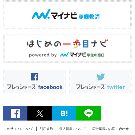
このサイトについて
利用規約
個人情報について
広告掲載のお問い合わせ