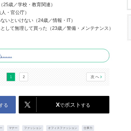
（25歳／学校・教育関連）
法人・官公庁）
ないといけない（24歳／情報・IT）
として無理して買った（23歳／警備・メンテナンス）
も……
次へ
1
2
X
ポスト
する
で
する
ー
マナー
ファッション
オフィスファッション
仕事力