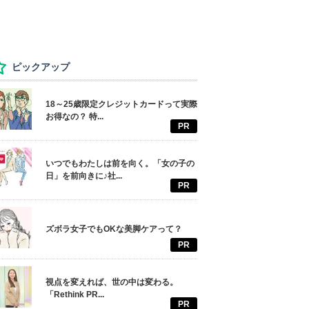
ピックアップ
18～25歳限定クレジットカードって実際
お得なの？ 特...
PR
いつでもわたしは前を向く。「女の子の
日」を前向きに♪社...
PR
ズボラ女子でもOKな美脚ケアって？
PR
視点を変えれば、世の中は変わる。
「Rethink PR...
PR