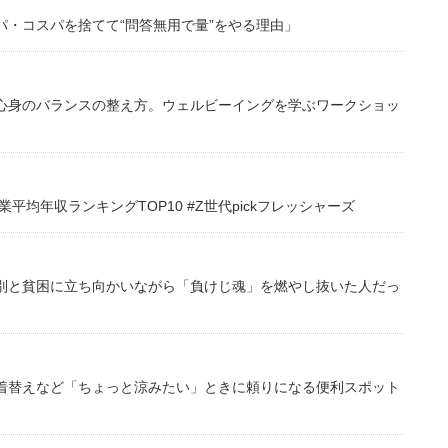
・コスパを捨てて“問答無用で量”をやる理由」
心身のバランスの整え方。ウェルビーイングを学ぶワークショッ
均年収ランキングTOP10 #Z世代pickフレッシャーズ
別と貧困に立ち向かいながら「負けじ魂」を燃やし抜いた人だっ
着替えなど「ちょっと涼みたい」ときに頼りになる便利スポット