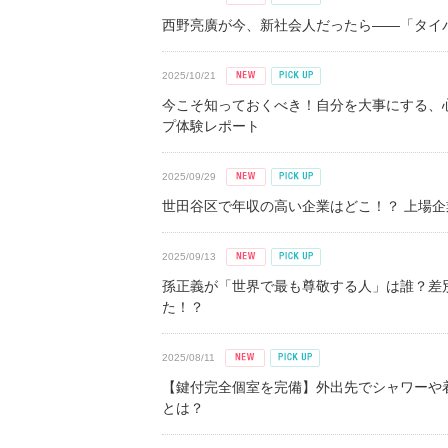
西野亮廣が今、新社会人だったら――「タイパ
2025/10/21
今こそ知っておくべき！自分を大事にする、
プ体験レポート
2025/09/29
世田谷区で年収の高い企業はどこ！？ 上場企業平
2025/09/13
孫正義が「世界で最も尊敬する人」は誰？差
た！？
2025/08/11
【鍵付完全個室を完備】外出先でシャワーや
とは？