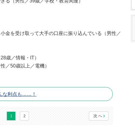
きる（男性／39歳／学校・教育関連）
、小金を受け取って大手の口座に振り込んでいる（男性／
8歳／情報・IT）
性／50歳以上／電機）
んな利点も……！
次へ
1
2