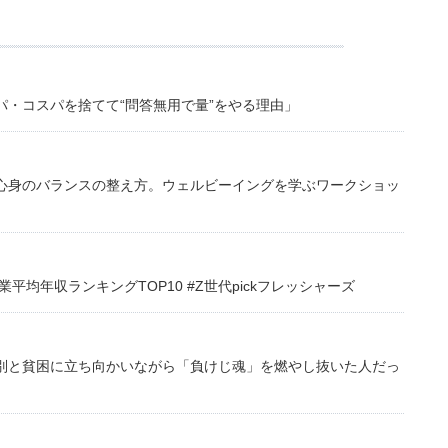
・コスパを捨てて“問答無用で量”をやる理由」
心身のバランスの整え方。ウェルビーイングを学ぶワークショッ
均年収ランキングTOP10 #Z世代pickフレッシャーズ
別と貧困に立ち向かいながら「負けじ魂」を燃やし抜いた人だっ