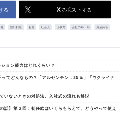
X
ポスト
する
で
する
会社
銀行口座
お金
社会人
仕事力
会社のルール
お金持ち
ーション能力はどれくらい？
子ってどんなもの？「アルゼンチン→25％」「ウクライナ
ていないときの対処法、入社式の流れも解説
の話】第２回：初任給はいくらもらえて、どうやって使え