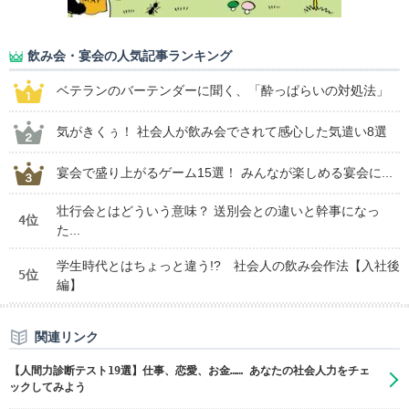
飲み会・宴会の人気記事ランキング
ベテランのバーテンダーに聞く、「酔っぱらいの対処法」
気がきくぅ！ 社会人が飲み会でされて感心した気遣い8選
宴会で盛り上がるゲーム15選！ みんなが楽しめる宴会に...
壮行会とはどういう意味？ 送別会との違いと幹事になっ
4位
た...
学生時代とはちょっと違う!? 社会人の飲み会作法【入社後
5位
編】
関連リンク
【人間力診断テスト19選】仕事、恋愛、お金…… あなたの社会人力をチェ
ックしてみよう