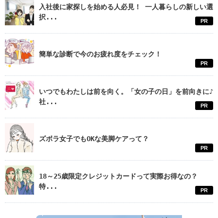
入社後に家探しを始める人必見！ 一人暮らしの新しい選
択...
PR
簡単な診断で今のお疲れ度をチェック！
PR
いつでもわたしは前を向く。「女の子の日」を前向きに♪
社...
PR
ズボラ女子でもOKな美脚ケアって？
PR
18～25歳限定クレジットカードって実際お得なの？
特...
PR