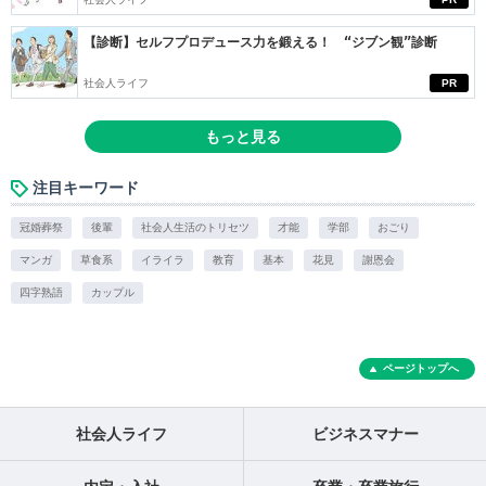
【診断】セルフプロデュース力を鍛える！ “ジブン観”診断
社会人ライフ
PR
もっと見る
注目キーワード
冠婚葬祭
後輩
社会人生活のトリセツ
才能
学部
おごり
マンガ
草食系
イライラ
教育
基本
花見
謝恩会
四字熟語
カップル
ページトップへ
社会人ライフ
ビジネスマナー