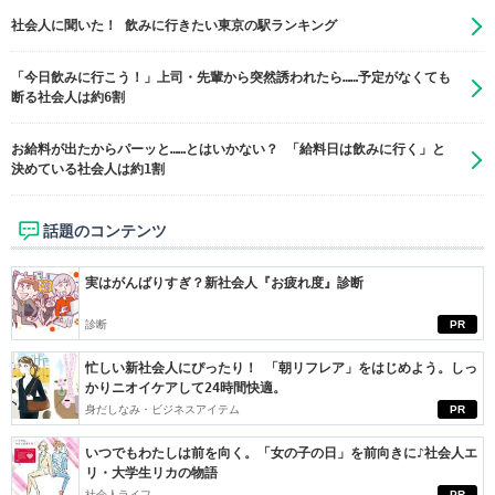
社会人に聞いた！ 飲みに行きたい東京の駅ランキング
「今日飲みに行こう！」上司・先輩から突然誘われたら……予定がなくても
断る社会人は約6割
お給料が出たからパーッと……とはいかない？ 「給料日は飲みに行く」と
決めている社会人は約1割
話題のコンテンツ
実はがんばりすぎ？新社会人『お疲れ度』診断
診断
PR
忙しい新社会人にぴったり！ 「朝リフレア」をはじめよう。しっ
かりニオイケアして24時間快適。
身だしなみ・ビジネスアイテム
PR
いつでもわたしは前を向く。「女の子の日」を前向きに♪社会人エ
リ・大学生リカの物語
社会人ライフ
PR