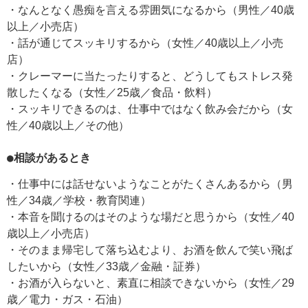
・なんとなく愚痴を言える雰囲気になるから（男性／40歳
以上／小売店）
・話が通じてスッキリするから（女性／40歳以上／小売
店）
・クレーマーに当たったりすると、どうしてもストレス発
散したくなる（女性／25歳／食品・飲料）
・スッキリできるのは、仕事中ではなく飲み会だから（女
性／40歳以上／その他）
●相談があるとき
・仕事中には話せないようなことがたくさんあるから（男
性／34歳／学校・教育関連）
・本音を聞けるのはそのような場だと思うから（女性／40
歳以上／小売店）
・そのまま帰宅して落ち込むより、お酒を飲んで笑い飛ば
したいから（女性／33歳／金融・証券）
・お酒が入らないと、素直に相談できないから（女性／29
歳／電力・ガス・石油）