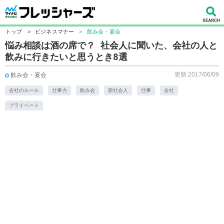
トップ
>
ビジネスマナー
>
飲み会・宴会
悩み相談は酒の席で？ 社会人に聞いた、会社の人と
飲みに行きたいと思うとき8選
更新:2017/06/09
飲み会・宴会
会社のルール
仕事力
飲み会
新社会人
仕事
会社
プライベート