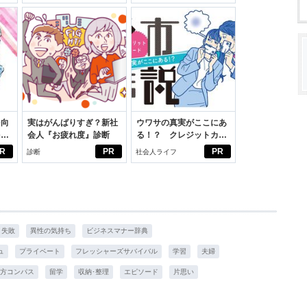
イケアして24時間快適。
スアイテム
を向
実はがんばりすぎ？新社
ウワサの真実がここにあ
を前
会人『お疲れ度』診断
る！？ クレジットカー
大
ドの都市伝説
R
PR
PR
診断
社会人ライフ
失敗
異性の気持ち
ビジネスマナー辞典
ュ
プライベート
フレッシャーズサバイバル
学習
夫婦
方コンパス
留学
収納･整理
エピソード
片思い