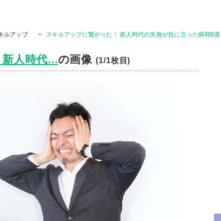
キルアップ
>
スキルアップに繋がった！ 新人時代の失敗が役に立った瞬間8選
人時代...
の画像
(1/1枚目)