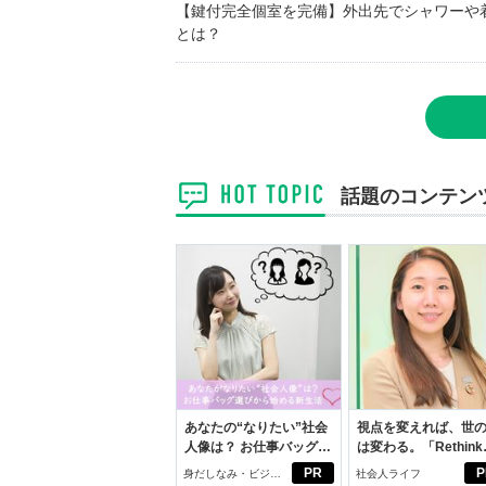
【鍵付完全個室を完備】外出先でシャワーや
とは？
話題のコンテン
あなたの“なりたい”社会
視点を変えれば、世
人像は？ お仕事バッグ選
は変わる。「Rethink
びから始める新生活
PROJECT」がつた
PR
P
身だしなみ・ビジネ
社会人ライフ