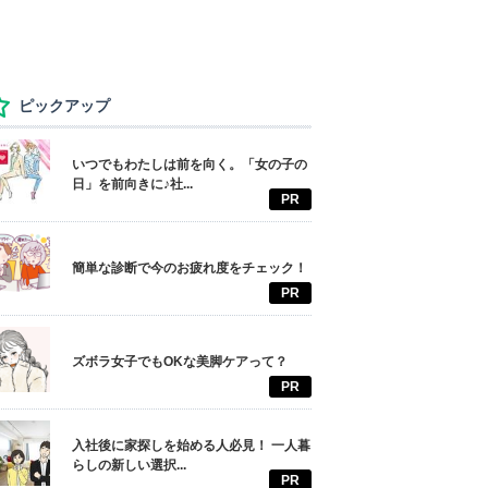
ピックアップ
いつでもわたしは前を向く。「女の子の
日」を前向きに♪社...
PR
簡単な診断で今のお疲れ度をチェック！
PR
ズボラ女子でもOKな美脚ケアって？
PR
入社後に家探しを始める人必見！ 一人暮
らしの新しい選択...
PR