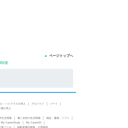
ページトップへ
間8選
ル・ハイクラスの求人
アルバイト
パート
介護の求人
学生活情報
働く女性の生活情報
雑誌・書籍・ソフト
My CareerStudy
My CareerID
支援ツール
高齢者施設検索・介護相談