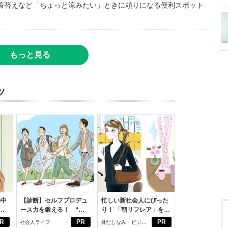
着替えなど「ちょっと涼みたい」ときに頼りになる便利スポット
もっと見る
ツ
の中
【診断】セルフプロデュ
忙しい新社会人にぴった
ース力を鍛える！ “ジ
り！ 「朝リフレア」をは
えた
ブン観”診断
じめよう。しっかりニオ
R
PR
PR
社会人ライフ
身だしなみ・ビジネ