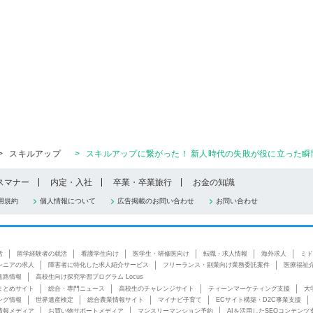
>
スキルアップ
>
スキルアップに繋がった！ 新人時代の失敗が役に立った瞬
スマナー
内定・入社
卒業・卒業旅行
お金の知識
用規約
個人情報について
広告掲載のお問い合わせ
お問い合わせ
活
留学経験者の就活
看護学生向け
医学生・研修医向け
転職・求人情報
海外求人
ミド
シニアの求人
障害者に特化した求人紹介サービス
フリーランス・副業向け業務委託案件
医療福祉
進路情報
高校生向け探究学習プログラム Locus
まとめサイト
総合・専門ニュース
高校生のチャレンジサイト
ティーンマーケティング支援
大
ング情報
世界遺産検定
総合農業情報サイト
マイナビ子育て
ECサイト構築・D2C事業支援
情報メディア
お買い物サポートメディア
マンスリーマンション予約
AIを活用したSEOコンテンツ