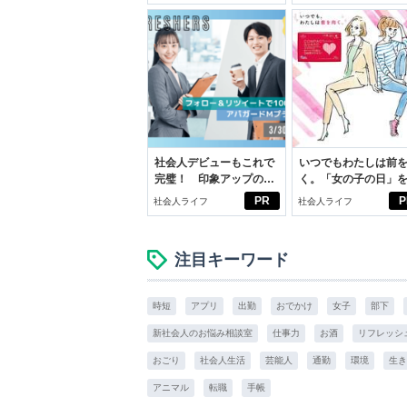
いこと。
スアイテム
社会人デビューもこれで
いつでもわたしは前
完璧！ 印象アップのセ
く。「女の子の日」
ルフプロデュース術
向きに♪社会人エリ・
PR
P
社会人ライフ
社会人ライフ
学生リカの物語
注目キーワード
時短
アプリ
出勤
おでかけ
女子
部下
新社会人のお悩み相談室
仕事力
お酒
リフレッシ
おごり
社会人生活
芸能人
通勤
環境
生き
アニマル
転職
手帳