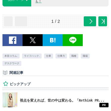
も！
1 / 2
本音コラム.
ライフハック.
仕事
仕事力
職種
職場
デスクワーク
関連記事
ピックアップ
視点を変えれば、世の中は変わる。「Rethink PR...
PR