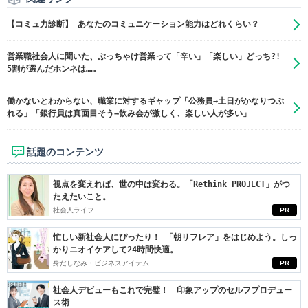
【コミュ力診断】 あなたのコミュニケーション能力はどれくらい？
営業職社会人に聞いた、ぶっちゃけ営業って「辛い」「楽しい」どっち?!
5割が選んだホンネは……
働かないとわからない、職業に対するギャップ「公務員→土日がかなりつぶ
れる」「銀行員は真面目そう→飲み会が激しく、楽しい人が多い」
話題のコンテンツ
視点を変えれば、世の中は変わる。「Rethink PROJECT」がつ
たえたいこと。
社会人ライフ
PR
忙しい新社会人にぴったり！ 「朝リフレア」をはじめよう。しっ
かりニオイケアして24時間快適。
身だしなみ・ビジネスアイテム
PR
社会人デビューもこれで完璧！ 印象アップのセルフプロデュー
ス術