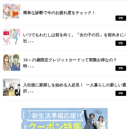
簡単な診断で今のお疲れ度をチェック！
PR
いつでもわたしは前を向く。「女の子の日」を前向きに♪
社...
PR
18～25歳限定クレジットカードって実際お得なの？
特...
PR
入社後に家探しを始める人必見！ 一人暮らしの新しい選
択...
PR