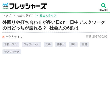
トップ
>
社会人ライフ
>
社会人ライフ
外回りや打ち合わせが多い日or一日中デスクワーク
の日どっちが疲れる？ 社会人の6割は
更新:2017/06/09
社会人ライフ
本音コラム.
ライフハック.
仕事
仕事力
職種
職場
デスクワーク