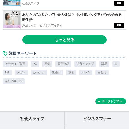
社会人ライフ
PR
あなたの“なりたい”社会人像は？ お仕事バッグ選びから始める
新生活
身だしなみ・ビジネスアイテム
PR
もっと見る
注目キーワード
アーカイブ動画
PC
運勢
四字熟語
世代ギャップ
環境
車
NG
メガネ
かわいい
出会い
草食
バッグ
まとめ
会社のルール
ページトップへ
社会人ライフ
ビジネスマナー