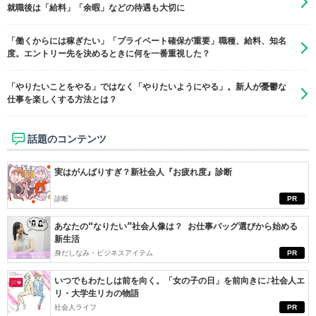
就職後は「給料」「余暇」などの待遇も大切に
「働くからには稼ぎたい」「プライベート確保が重要」職種、給料、知名
度。エントリー先を決めるときに何を一番重視した？
「やりたいことをやる」ではなく「やりたいようにやる」。新人が憂鬱な
仕事を楽しくする方法とは？
話題のコンテンツ
実はがんばりすぎ？新社会人『お疲れ度』診断
診断
PR
あなたの“なりたい”社会人像は？ お仕事バッグ選びから始める
新生活
身だしなみ・ビジネスアイテム
PR
いつでもわたしは前を向く。「女の子の日」を前向きに♪社会人エ
リ・大学生リカの物語
社会人ライフ
PR