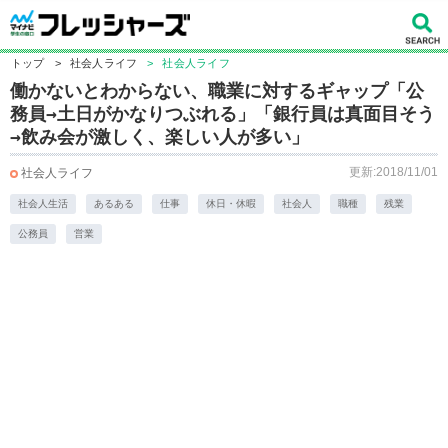
トップ
>
社会人ライフ
>
社会人ライフ
働かないとわからない、職業に対するギャップ「公
務員→土日がかなりつぶれる」「銀行員は真面目そう
→飲み会が激しく、楽しい人が多い」
更新:2018/11/01
社会人ライフ
社会人生活
あるある
仕事
休日・休暇
社会人
職種
残業
公務員
営業