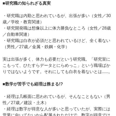
■研究職の知られざる真実
・研究職は内勤と思われているが、出張が多い（女性／30
歳／学校・教育関連）
・研究開発職は想像以上に体力勝負なところ（女性／28歳
／自動車関連）
・研究職は白衣が必須だと思われているけど、全く着ない
（男性／27歳／金属・鉄鋼・化学）
実は出張が多く、体力も必要だという研究職。「研究室に
こもって、ひたすらデータとにらめっこ」という職場ばか
りではないようです。それにしても白衣を着ないとは......。
■数学が苦手でも経理は務まる!?
・経理は几帳面に思われているが、そんなこともない（男
性／27歳／建設・土木）
・経理は数字が得意な人が多いと思っていたが、実際には
営業に向いてないから配属されただけで、数字が得意では