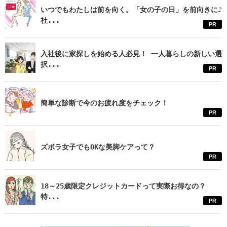
いつでもわたしは前を向く。「女の子の日」を前向きに♪
社...
PR
入社後に家探しを始める人必見！ 一人暮らしの新しい選
択...
PR
簡単な診断で今のお疲れ度をチェック！
PR
ズボラ女子でもOKな美脚ケアって？
PR
18～25歳限定クレジットカードって実際お得なの？
特...
PR