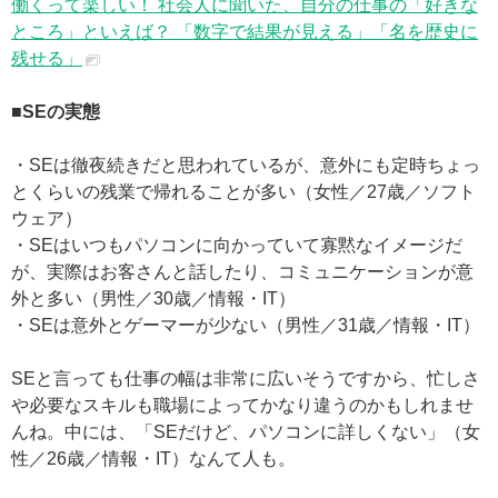
働くって楽しい！ 社会人に聞いた、自分の仕事の「好きな
ところ」といえば？ 「数字で結果が見える」「名を歴史に
残せる」
■SEの実態
・SEは徹夜続きだと思われているが、意外にも定時ちょっ
とくらいの残業で帰れることが多い（女性／27歳／ソフト
ウェア）
・SEはいつもパソコンに向かっていて寡黙なイメージだ
が、実際はお客さんと話したり、コミュニケーションが意
外と多い（男性／30歳／情報・IT）
・SEは意外とゲーマーが少ない（男性／31歳／情報・IT）
SEと言っても仕事の幅は非常に広いそうですから、忙しさ
や必要なスキルも職場によってかなり違うのかもしれませ
んね。中には、「SEだけど、パソコンに詳しくない」（女
性／26歳／情報・IT）なんて人も。