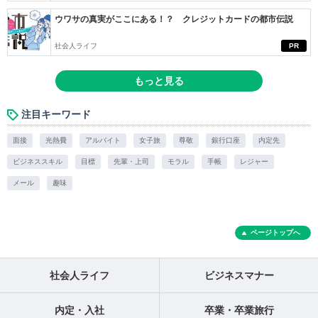
ウワサの真実がここにある！？ クレジットカードの都市伝説
社会人ライフ
PR
もっと見る
注目キーワード
面接
光熱費
アルバイト
女子旅
尊敬
銀行口座
内定先
ビジネススキル
目標
先輩・上司
モラル
手帳
レジャー
メール
趣味
ページトップへ
社会人ライフ
ビジネスマナー
内定・入社
卒業・卒業旅行