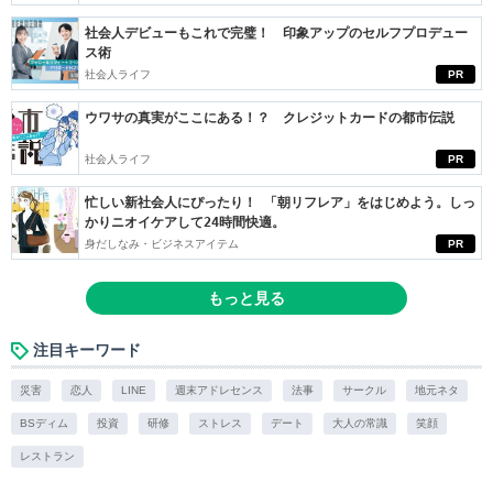
社会人デビューもこれで完璧！ 印象アップのセルフプロデュー
ス術
社会人ライフ
PR
ウワサの真実がここにある！？ クレジットカードの都市伝説
社会人ライフ
PR
忙しい新社会人にぴったり！ 「朝リフレア」をはじめよう。しっ
かりニオイケアして24時間快適。
身だしなみ・ビジネスアイテム
PR
もっと見る
注目キーワード
災害
恋人
LINE
週末アドレセンス
法事
サークル
地元ネタ
BSディム
投資
研修
ストレス
デート
大人の常識
笑顔
レストラン