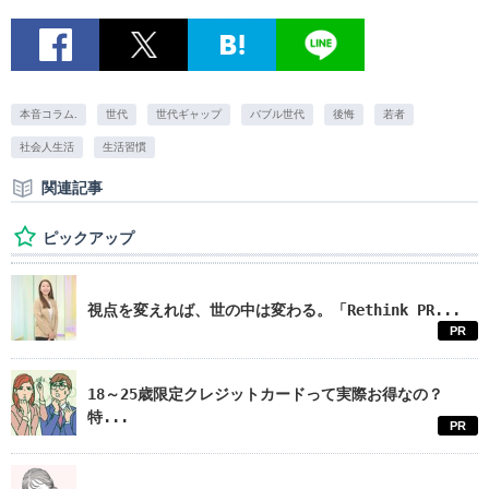
本音コラム.
世代
世代ギャップ
バブル世代
後悔
若者
社会人生活
生活習慣
関連記事
ピックアップ
視点を変えれば、世の中は変わる。「Rethink PR...
PR
18～25歳限定クレジットカードって実際お得なの？
特...
PR