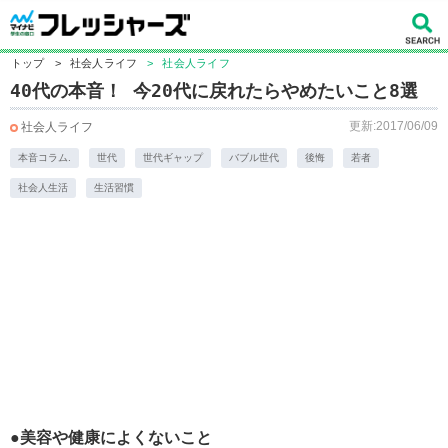
トップ
>
社会人ライフ
>
社会人ライフ
40代の本音！ 今20代に戻れたらやめたいこと8選
更新:2017/06/09
社会人ライフ
本音コラム.
世代
世代ギャップ
バブル世代
後悔
若者
社会人生活
生活習慣
●美容や健康によくないこと