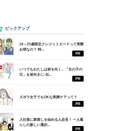
ピックアップ
18～25歳限定クレジットカードって実際
お得なの？ 特...
PR
いつでもわたしは前を向く。「女の子の
日」を前向きに♪社...
PR
ズボラ女子でもOKな美脚ケアって？
PR
入社後に家探しを始める人必見！ 一人暮
らしの新しい選択...
PR