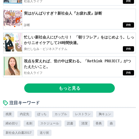
社会人ライフ
PR
実はがんばりすぎ？新社会人『お疲れ度』診断
診断
PR
忙しい新社会人にぴったり！ 「朝リフレア」をはじめよう。しっ
かりニオイケアして24時間快適。
身だしなみ・ビジネスアイテム
PR
視点を変えれば、世の中は変わる。「Rethink PROJECT」がつ
たえたいこと。
社会人ライフ
PR
もっと見る
注目キーワード
残業
内定先
ぼっち
カップル
レストラン
胸キュン
締め切り
名刺
スケジュール
読書
清潔
香典
曲
新社会人白書2017
送り状