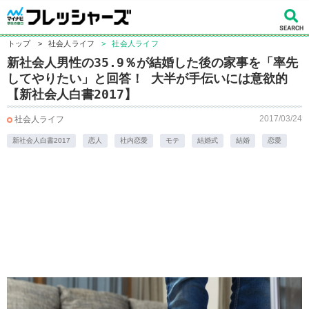
トップ
>
社会人ライフ
>
社会人ライフ
新社会人男性の35.9％が結婚した後の家事を「率先
してやりたい」と回答！ 大半が手伝いには意欲的
【新社会人白書2017】
2017/03/24
社会人ライフ
新社会人白書2017
恋人
社内恋愛
モテ
結婚式
結婚
恋愛