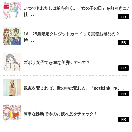
いつでもわたしは前を向く。「女の子の日」を前向きに♪
社...
PR
18～25歳限定クレジットカードって実際お得なの？
特...
PR
ズボラ女子でもOKな美脚ケアって？
PR
視点を変えれば、世の中は変わる。「Rethink PR...
PR
簡単な診断で今のお疲れ度をチェック！
PR