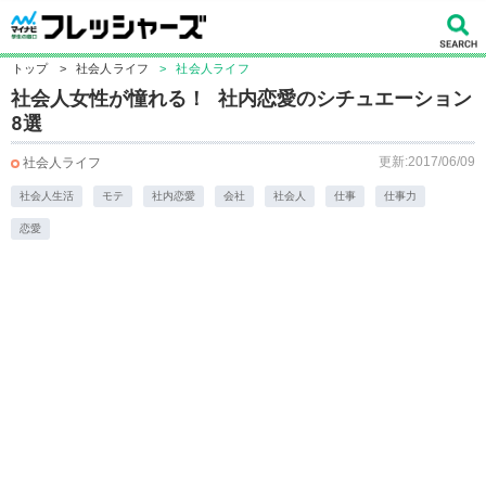
トップ
>
社会人ライフ
>
社会人ライフ
社会人女性が憧れる！ 社内恋愛のシチュエーション
8選
更新:2017/06/09
社会人ライフ
社会人生活
モテ
社内恋愛
会社
社会人
仕事
仕事力
恋愛