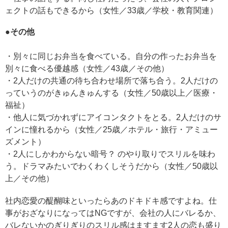
ェクトの話もできるから（女性／33歳／学校・教育関連）
●その他
・別々に同じお弁当を食べている。自分の作ったお弁当を
別々に食べる優越感（女性／43歳／その他）
・2人だけの共通の待ち合わせ場所で落ち合う。2人だけの
っていうのがきゅんきゅんする（女性／50歳以上／医療・
福祉）
・他人に気づかれずにアイコンタクトをとる。2人だけのサ
インに憧れるから（女性／25歳／ホテル・旅行・アミュー
ズメント）
・2人にしかわからない暗号？ のやり取りでスリルを味わ
う。ドラマみたいでわくわくしそうだから（女性／50歳以
上／その他）
社内恋愛の醍醐味といったらあのドキドキ感ですよね。仕
事がおざなりになってはNGですが、会社の人にバレるか、
バレないかのぎりぎりのスリル感はますます2人の恋も盛り