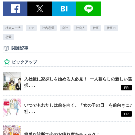
社会人生活
モテ
社内恋愛
会社
社会人
仕事
仕事力
恋愛
関連記事
ピックアップ
入社後に家探しを始める人必見！ 一人暮らしの新しい選
択...
PR
いつでもわたしは前を向く。「女の子の日」を前向きに♪
社...
PR
簡単な診断で今のお疲れ度をチェック！