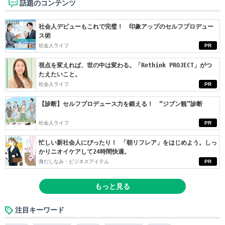
話題のコンテンツ
社会人デビューもこれで完璧！ 印象アップのセルフプロデュー
ス術
社会人ライフ
PR
視点を変えれば、世の中は変わる。「Rethink PROJECT」がつ
たえたいこと。
社会人ライフ
PR
【診断】セルフプロデュース力を鍛える！ “ジブン観”診断
社会人ライフ
PR
忙しい新社会人にぴったり！ 「朝リフレア」をはじめよう。しっ
かりニオイケアして24時間快適。
身だしなみ・ビジネスアイテム
PR
もっと見る
注目キーワード