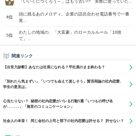
「いいくにつくろう～」はもう古い!? 実際に使っていた...
頭に残るあのメロディ。企業の語呂合わせ電話番号で一番
4位
覚...
わたしの地域の、「大富豪」のローカルルール「10捨
5位
て」...
関連リンク
【出世力診断】あなたは社長になれる？平社員のまま終わる？
「別れたら気まずい」「いつでも会えて楽しそう」賛否両論の社内恋愛、
学生の意見は。
心当たりない？ 秘密の社内恋愛がバレる行動5選「いつもの呼び名
が......」「無言のコミュニケーション」
社会人の本音！ 同じ会社の上司と部下の社内恋愛は許せる？ 許せない？