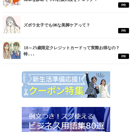
PR
ズボラ女子でもOKな美脚ケアって？
PR
18～25歳限定クレジットカードって実際お得なの？
特...
PR