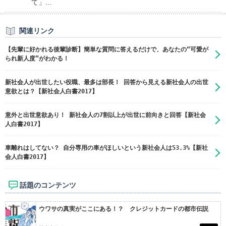
て」...
関連リンク
【先輩に好かれる後輩診断】簡単な質問に答えるだけで、あなたの“可愛が
られ新人度”がわかる！
新社会人が出世したい役職、最多は部長！ 回答から見える新社会人の出世
意欲とは？【新社会人白書2017】
意外と出世意欲あり！ 新社会人の7割以上が出世に前向きと回答【新社会
人白書2017】
車離れはしてない？ 自分専用の車がほしいという新社会人は53.3%【新社
会人白書2017】
話題のコンテンツ
ウワサの真実がここにある！？ クレジットカードの都市伝説