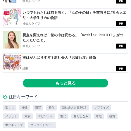
社会人ライフ
PR
いつでもわたしは前を向く。「女の子の日」を前向きに♪社会人エ
リ・大学生リカの物語
社会人ライフ
PR
視点を変えれば、世の中は変わる。「Rethink PROJECT」がつ
たえたいこと。
社会人ライフ
PR
実はがんばりすぎ？新社会人『お疲れ度』診断
診断
PR
もっと見る
注目キーワード
宝くじ
掃除
謝罪
変化
新社会人白書2017
サプライズ
メリット
家族
エピソード
世代
身だしなみ
尊敬
後悔
世代ギャップ
クレジットカード