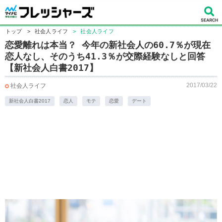
トップ
>
社会人ライフ
>
社会人ライフ
恋愛離れは本当？ 今年の新社会人の60.7％が現在
恋人なし、そのうち41.3％が交際経験なしと回答
【新社会人白書2017】
2017/03/22
社会人ライフ
新社会人白書2017
恋人
モテ
恋愛
デート