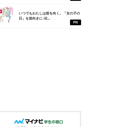
いつでもわたしは前を向く。「女の子の
日」を前向きに♪社...
PR