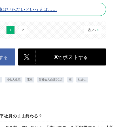
車はいらないという人は……
次へ
1
2
X
ポスト
する
で
する
活
社会人生活
電車
新社会人白書2017
車
社会人
平社員のまま終わる？