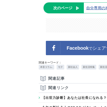
次のページ
自分専用の
Facebook
シェア
で
関連キーワード：
本音コラム.
モテ
新社会人
新生活特集
新生
関連記事
関連リンク
【出世力診断】あなたは社長になれる？