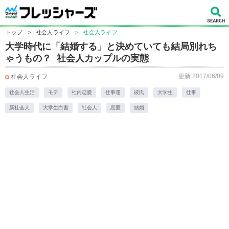
トップ
>
社会人ライフ
>
社会人ライフ
大学時代に「結婚する」と決めていても結局別れち
ゃうもの？ 社会人カップルの実態
更新:2017/06/09
社会人ライフ
社会人生活
モテ
社内恋愛
仕事運
彼氏
大学生
仕事
新社会人
大学生白書
社会人
恋愛
結婚