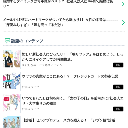
結婚するタイミングは何年目がベスト？ 社会人は入社1年目で結婚はあ
り？
メールやLINEにハートマークがついてたら脈あり?! 女性の本音は......
「深読みしすぎ」「媚を売ってるだけ」
話題のコンテンツ
忙しい新社会人にぴったり！ 「朝リフレア」をはじめよう。しっ
かりニオイケアして24時間快適。
身だしなみ・ビジネスアイテム
PR
ウワサの真実がここにある！？ クレジットカードの都市伝説
社会人ライフ
PR
いつでもわたしは前を向く。「女の子の日」を前向きに♪社会人エ
リ・大学生リカの物語
社会人ライフ
PR
【診断】セルフプロデュース力を鍛える！ “ジブン観”診断