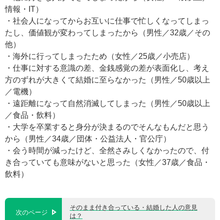
情報・IT）
・社会人になってからお互いに仕事で忙しくなってしまっ
たし、価値観が変わってしまったから（男性／32歳／その
他）
・海外に行ってしまったため（女性／25歳／小売店）
・仕事に対する意識の差、金銭感覚の差が表面化し、考え
方のずれが大きくて結婚に至らなかった（男性／50歳以上
／電機）
・遠距離になって自然消滅してしまった（男性／50歳以上
／食品・飲料）
・大学を卒業すると身分が決まるのでそんなもんだと思う
から（男性／34歳／団体・公益法人・官公庁）
・会う時間が減ったけど、全然さみしくなかったので、付
き合っていても意味がないと思った（女性／37歳／食品・
飲料）
そのまま付き合っている・結婚した人の意見
次のページ
は？