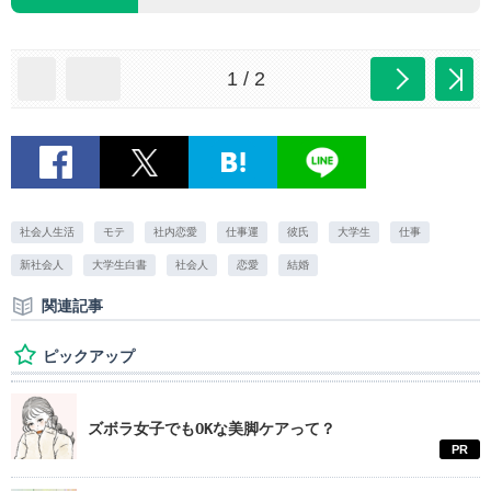
1 / 2
社会人生活
モテ
社内恋愛
仕事運
彼氏
大学生
仕事
新社会人
大学生白書
社会人
恋愛
結婚
関連記事
ピックアップ
ズボラ女子でもOKな美脚ケアって？
PR