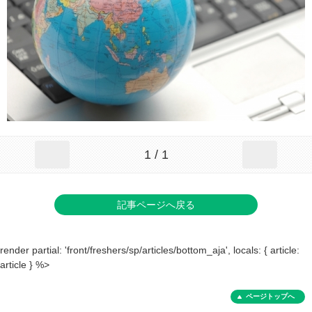
1 / 1
記事ページへ戻る
render partial: 'front/freshers/sp/articles/bottom_aja', locals: { article:
article } %>
ページトップへ