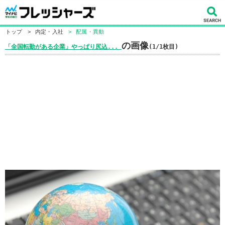
トップ
>
内定・入社
>
配属・異動
の画像
「全国転勤がある企業」やっぱり尻込...
(1/1枚目)