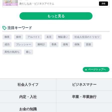
身だしなみ・ビジネスアイテム
PR
もっと見る
注目キーワード
徹夜
接待
アルバイト
名言
無駄遣い
社会人生活のトリセツ
成功
プレッシャー
腕時計
香典
後悔
保険
面接
異性の気持ち
癒し
ページトップへ
社会人ライフ
ビジネスマナー
内定・入社
卒業・卒業旅行
お金の知識