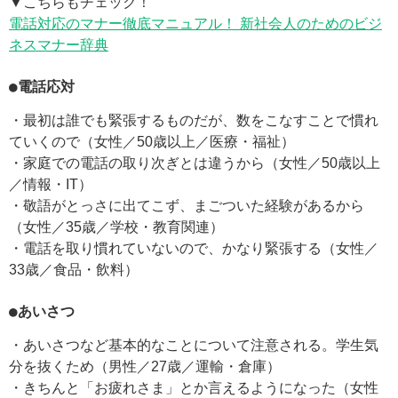
▼こちらもチェック！
電話対応のマナー徹底マニュアル！ 新社会人のためのビジ
ネスマナー辞典
●電話応対
・最初は誰でも緊張するものだが、数をこなすことで慣れ
ていくので（女性／50歳以上／医療・福祉）
・家庭での電話の取り次ぎとは違うから（女性／50歳以上
／情報・IT）
・敬語がとっさに出てこず、まごついた経験があるから
（女性／35歳／学校・教育関連）
・電話を取り慣れていないので、かなり緊張する（女性／
33歳／食品・飲料）
●あいさつ
・あいさつなど基本的なことについて注意される。学生気
分を抜くため（男性／27歳／運輸・倉庫）
・きちんと「お疲れさま」とか言えるようになった（女性