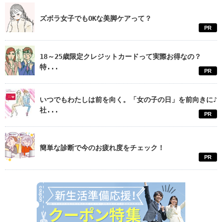
ズボラ女子でもOKな美脚ケアって？
PR
18～25歳限定クレジットカードって実際お得なの？
特...
PR
いつでもわたしは前を向く。「女の子の日」を前向きに♪
社...
PR
簡単な診断で今のお疲れ度をチェック！
PR