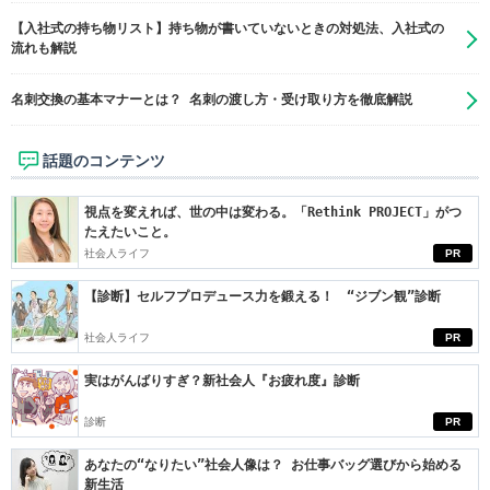
【入社式の持ち物リスト】持ち物が書いていないときの対処法、入社式の
流れも解説
名刺交換の基本マナーとは？ 名刺の渡し方・受け取り方を徹底解説
話題のコンテンツ
視点を変えれば、世の中は変わる。「Rethink PROJECT」がつ
たえたいこと。
社会人ライフ
PR
【診断】セルフプロデュース力を鍛える！ “ジブン観”診断
社会人ライフ
PR
実はがんばりすぎ？新社会人『お疲れ度』診断
診断
PR
あなたの“なりたい”社会人像は？ お仕事バッグ選びから始める
新生活